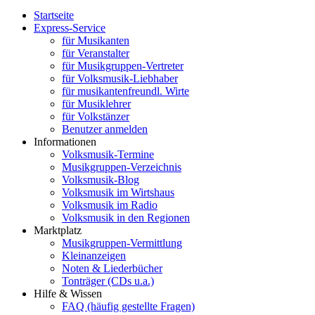
Startseite
Express-Service
für Musikanten
für Veranstalter
für Musikgruppen-Vertreter
für Volksmusik-Liebhaber
für musikantenfreundl. Wirte
für Musiklehrer
für Volkstänzer
Benutzer anmelden
Informationen
Volksmusik-Termine
Musikgruppen-Verzeichnis
Volksmusik-Blog
Volksmusik im Wirtshaus
Volksmusik im Radio
Volksmusik in den Regionen
Marktplatz
Musikgruppen-Vermittlung
Kleinanzeigen
Noten & Liederbücher
Tonträger (CDs u.a.)
Hilfe & Wissen
FAQ (häufig gestellte Fragen)