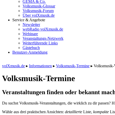
GEMA & Co.
Volksmusik-Glossar
Volksmusik-Forum
Über volXmusik.de
Service & Angebote
Newsletter
webRadio volXmusik.de
Webinare
Veranstaltungs-Netzwerk
Weiterführende Links
Gästebuch
Benutzer-Anmeldung
volXmusik.de
▸
Informationen
▸
Volksmusik-Termine
▸
Volksmusik-
Volksmusik-Termine
Veranstaltungen finden oder bekannt mach
Du suchst Volksmusik-Veranstaltungen, die wirklich zu dir passen? Hi
Wähle aus drei praktischen Ansichten:
detaillierte
Liste,
kompakte
Lis