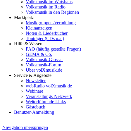
Volksmusik im Wirtshaus
Volksmusik im Radio
Volksmusik in den Regionen
Marktplatz
Musikgruppen-Vermittlung
Kleinanzeigen
Noten & Liederbücher
Tonträger (CDs u.a.)
Hilfe & Wissen
FAQ (häufig gestellte Fragen)
GEMA & Co.
Volksmusik-Glossar
Volksmusik-Forum
Über volXmusik.de
Service & Angebote
Newsletter
webRadio volXmusik.de
Webinare
Veranstaltungs-Netzwerk
Weiterführende Links
Gästebuch
Benutzer-Anmeldung
Navigation überspringen