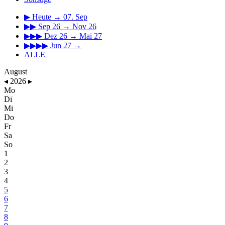
▶
Heute → 07. Sep
▶▶
Sep 26 → Nov 26
▶▶▶
Dez 26 → Mai 27
▶▶▶▶
Jun 27 →
ALLE
August
◂
2026
▸
Mo
Di
Mi
Do
Fr
Sa
So
1
2
3
4
5
6
7
8