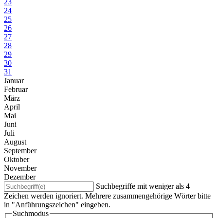
23
24
25
26
27
28
29
30
31
Januar
Februar
März
April
Mai
Juni
Juli
August
September
Oktober
November
Dezember
Suchbegriffe mit weniger als 4
Zeichen werden ignoriert. Mehrere zusammengehörige Wörter bitte
in "Anführungszeichen" eingeben.
Suchmodus