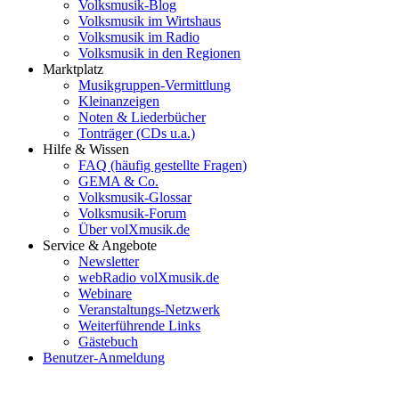
Volksmusik-Blog
Volksmusik im Wirtshaus
Volksmusik im Radio
Volksmusik in den Regionen
Marktplatz
Musikgruppen-Vermittlung
Kleinanzeigen
Noten & Liederbücher
Tonträger (CDs u.a.)
Hilfe & Wissen
FAQ (häufig gestellte Fragen)
GEMA & Co.
Volksmusik-Glossar
Volksmusik-Forum
Über volXmusik.de
Service & Angebote
Newsletter
webRadio volXmusik.de
Webinare
Veranstaltungs-Netzwerk
Weiterführende Links
Gästebuch
Benutzer-Anmeldung