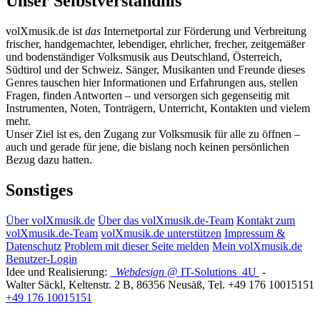
Unser Selbstverständnis
volXmusik.de ist
das
Internetportal zur Förderung und Verbreitung
frischer, handgemachter, lebendiger, ehrlicher, frecher, zeitgemäßer
und bodenständiger Volksmusik aus Deutschland, Österreich,
Südtirol und der Schweiz. Sänger, Musikanten und Freunde dieses
Genres tauschen hier Informationen und Erfahrungen aus, stellen
Fragen, finden Antworten – und versorgen sich gegenseitig mit
Instrumenten, Noten, Tonträgern, Unterricht, Kontakten und vielem
mehr.
Unser Ziel ist es, den Zugang zur Volksmusik für alle zu öffnen –
auch und gerade für jene, die bislang noch keinen persönlichen
Bezug dazu hatten.
Sonstiges
Über volXmusik.de
Über das volXmusik.de-Team
Kontakt zum
volXmusik.de-Team
volXmusik.de unterstützen
Impressum &
Datenschutz
Problem mit dieser Seite melden
Mein volXmusik.de
Benutzer-Login
Idee und Realisierung:
Webdesign
@ IT-Solutions
4U
-
Walter Säckl
,
Keltenstr. 2 B
,
86356
Neusäß
, Tel.
+49 176 10015151
+49 176 10015151