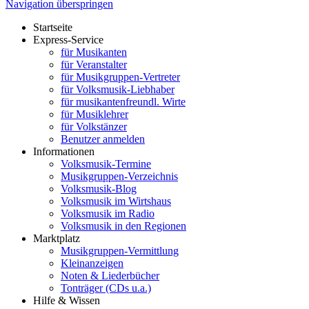
Navigation überspringen
Startseite
Express-Service
für Musikanten
für Veranstalter
für Musikgruppen-Vertreter
für Volksmusik-Liebhaber
für musikantenfreundl. Wirte
für Musiklehrer
für Volkstänzer
Benutzer anmelden
Informationen
Volksmusik-Termine
Musikgruppen-Verzeichnis
Volksmusik-Blog
Volksmusik im Wirtshaus
Volksmusik im Radio
Volksmusik in den Regionen
Marktplatz
Musikgruppen-Vermittlung
Kleinanzeigen
Noten & Liederbücher
Tonträger (CDs u.a.)
Hilfe & Wissen