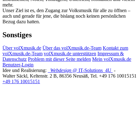
mehr.
Unser Ziel ist es, den Zugang zur Volksmusik für alle zu öffnen –
auch und gerade für jene, die bislang noch keinen persönlichen
Bezug dazu hatten.
Sonstiges
Über volXmusik.de
Über das volXmusik.de-Team
Kontakt zum
volXmusik.de-Team
volXmusik.de unterstützen
Impressum &
Datenschutz
Problem mit dieser Seite melden
Mein volXmusik.de
Benutzer-Login
Idee und Realisierung:
Webdesign
@ IT-Solutions
4U
-
Walter Säckl
,
Keltenstr. 2 B
,
86356
Neusäß
, Tel.
+49 176 10015151
+49 176 10015151