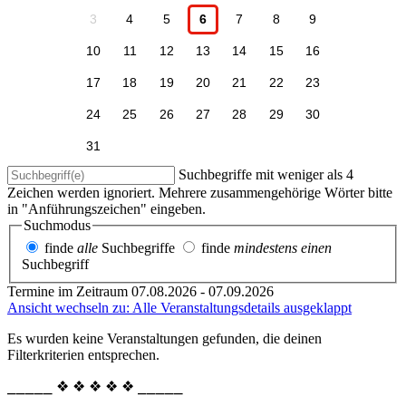
3
4
5
6
7
8
9
10
11
12
13
14
15
16
17
18
19
20
21
22
23
24
25
26
27
28
29
30
31
Suchbegriffe mit weniger als 4
Zeichen werden ignoriert. Mehrere zusammengehörige Wörter bitte
in "Anführungszeichen" eingeben.
Suchmodus
finde
alle
Suchbegriffe
finde
mindestens einen
Suchbegriff
Termine im Zeitraum 07.08.2026 - 07.09.2026
Ansicht wechseln zu: Alle Veranstaltungsdetails ausgeklappt
Es wurden keine Veranstaltungen gefunden, die deinen
Filterkriterien entsprechen.
⎯⎯⎯⎯⎯ ❖ ❖ ❖ ❖ ❖ ⎯⎯⎯⎯⎯