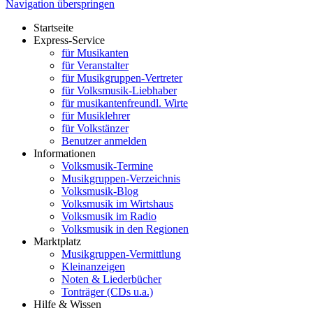
Navigation überspringen
Startseite
Express-Service
für Musikanten
für Veranstalter
für Musikgruppen-Vertreter
für Volksmusik-Liebhaber
für musikantenfreundl. Wirte
für Musiklehrer
für Volkstänzer
Benutzer anmelden
Informationen
Volksmusik-Termine
Musikgruppen-Verzeichnis
Volksmusik-Blog
Volksmusik im Wirtshaus
Volksmusik im Radio
Volksmusik in den Regionen
Marktplatz
Musikgruppen-Vermittlung
Kleinanzeigen
Noten & Liederbücher
Tonträger (CDs u.a.)
Hilfe & Wissen