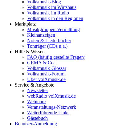
Volksmusik-Blog
Volksmusik im Wirtshaus
Volksmusik im Radio
Volksmusik in den Regionen
Marktplatz
Musikgruppen-Vermittlung
Kleinanzeigen
Noten & Liederbücher
Tonträger (CDs u.a.)
Hilfe & Wissen
FAQ (häufig gestellte Fragen)
GEMA & Co.
Volksmusik-Glossar
Volksmusik-Forum
Über volXmusik.de
Service & Angebote
Newsletter
webRadio volXmusik.de
Webinare
Veranstaltungs-Netzwerk
Weiterführende Links
Gästebuch
Benutzer-Anmeldung