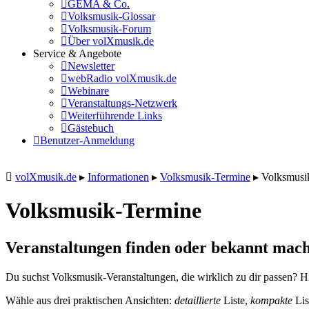
GEMA & Co.
Volksmusik-Glossar
Volksmusik-Forum
Über volXmusik.de
Service & Angebote
Newsletter
webRadio volXmusik.de
Webinare
Veranstaltungs-Netzwerk
Weiterführende Links
Gästebuch
Benutzer-Anmeldung
volXmusik.de
▸
Informationen
▸
Volksmusik-Termine
▸
Volksmusi
Volksmusik-Termine
Veranstaltungen finden oder bekannt mach
Du suchst Volksmusik-Veranstaltungen, die wirklich zu dir passen? Hi
Wähle aus drei praktischen Ansichten:
detaillierte
Liste,
kompakte
Lis