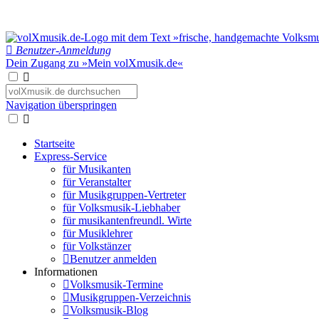
Benutzer-Anmeldung
Dein Zugang zu »Mein volXmusik.de«
Navigation überspringen
Startseite
Express-Service
für Musikanten
für Veranstalter
für Musikgruppen-Vertreter
für Volksmusik-Liebhaber
für musikantenfreundl. Wirte
für Musiklehrer
für Volkstänzer
Benutzer anmelden
Informationen
Volksmusik-Termine
Musikgruppen-Verzeichnis
Volksmusik-Blog