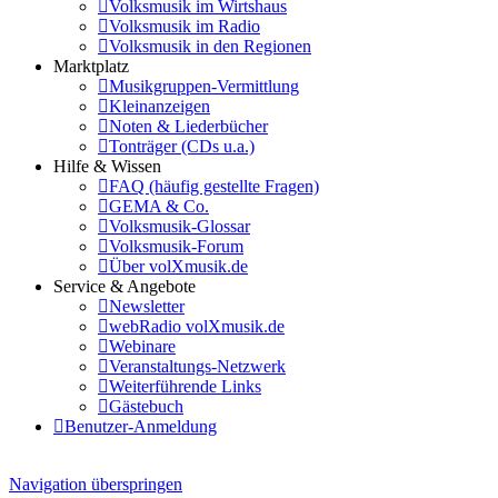
Volksmusik im Wirtshaus
Volksmusik im Radio
Volksmusik in den Regionen
Marktplatz
Musikgruppen-Vermittlung
Kleinanzeigen
Noten & Liederbücher
Tonträger (CDs u.a.)
Hilfe & Wissen
FAQ (häufig gestellte Fragen)
GEMA & Co.
Volksmusik-Glossar
Volksmusik-Forum
Über volXmusik.de
Service & Angebote
Newsletter
webRadio volXmusik.de
Webinare
Veranstaltungs-Netzwerk
Weiterführende Links
Gästebuch
Benutzer-Anmeldung
Navigation überspringen