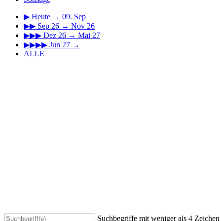
▶
Heute → 09. Sep
▶▶
Sep 26 → Nov 26
▶▶▶
Dez 26 → Mai 27
▶▶▶▶
Jun 27 →
ALLE
Suchbegriffe mit weniger als 4 Zeiche