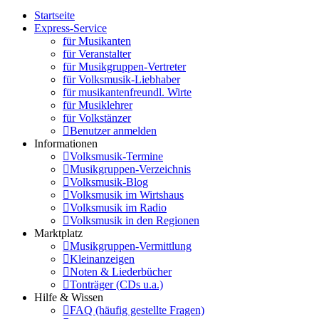
Startseite
Express-Service
für Musikanten
für Veranstalter
für Musikgruppen-Vertreter
für Volksmusik-Liebhaber
für musikantenfreundl. Wirte
für Musiklehrer
für Volkstänzer
Benutzer anmelden
Informationen
Volksmusik-Termine
Musikgruppen-Verzeichnis
Volksmusik-Blog
Volksmusik im Wirtshaus
Volksmusik im Radio
Volksmusik in den Regionen
Marktplatz
Musikgruppen-Vermittlung
Kleinanzeigen
Noten & Liederbücher
Tonträger (CDs u.a.)
Hilfe & Wissen
FAQ (häufig gestellte Fragen)