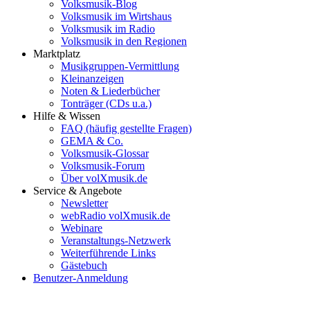
Volksmusik-Blog
Volksmusik im Wirtshaus
Volksmusik im Radio
Volksmusik in den Regionen
Marktplatz
Musikgruppen-Vermittlung
Kleinanzeigen
Noten & Liederbücher
Tonträger (CDs u.a.)
Hilfe & Wissen
FAQ (häufig gestellte Fragen)
GEMA & Co.
Volksmusik-Glossar
Volksmusik-Forum
Über volXmusik.de
Service & Angebote
Newsletter
webRadio volXmusik.de
Webinare
Veranstaltungs-Netzwerk
Weiterführende Links
Gästebuch
Benutzer-Anmeldung