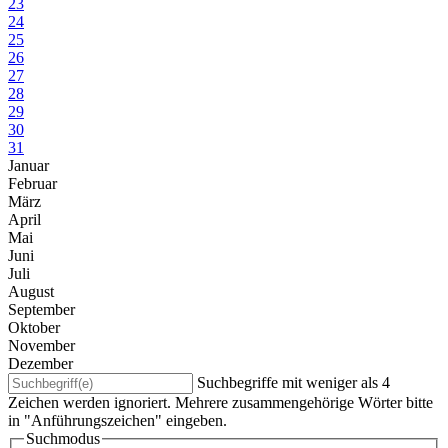
23
24
25
26
27
28
29
30
31
Januar
Februar
März
April
Mai
Juni
Juli
August
September
Oktober
November
Dezember
Suchbegriffe mit weniger als 4
Zeichen werden ignoriert. Mehrere zusammengehörige Wörter bitte
in "Anführungszeichen" eingeben.
Suchmodus