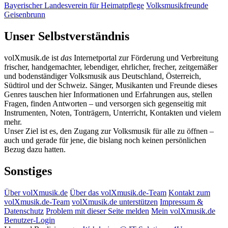
Bayerischer Landesverein für Heimatpflege
Volksmusikfreunde
Geisenbrunn
Unser Selbstverständnis
volXmusik.de ist
das
Internetportal zur Förderung und Verbreitung
frischer, handgemachter, lebendiger, ehrlicher, frecher, zeitgemäßer
und bodenständiger Volksmusik aus Deutschland, Österreich,
Südtirol und der Schweiz. Sänger, Musikanten und Freunde dieses
Genres tauschen hier Informationen und Erfahrungen aus, stellen
Fragen, finden Antworten – und versorgen sich gegenseitig mit
Instrumenten, Noten, Tonträgern, Unterricht, Kontakten und vielem
mehr.
Unser Ziel ist es, den Zugang zur Volksmusik für alle zu öffnen –
auch und gerade für jene, die bislang noch keinen persönlichen
Bezug dazu hatten.
Sonstiges
Über volXmusik.de
Über das volXmusik.de-Team
Kontakt zum
volXmusik.de-Team
volXmusik.de unterstützen
Impressum &
Datenschutz
Problem mit dieser Seite melden
Mein volXmusik.de
Benutzer-Login