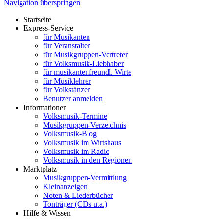
Navigation überspringen
Startseite
Express-Service
für Musikanten
für Veranstalter
für Musikgruppen-Vertreter
für Volksmusik-Liebhaber
für musikantenfreundl. Wirte
für Musiklehrer
für Volkstänzer
Benutzer anmelden
Informationen
Volksmusik-Termine
Musikgruppen-Verzeichnis
Volksmusik-Blog
Volksmusik im Wirtshaus
Volksmusik im Radio
Volksmusik in den Regionen
Marktplatz
Musikgruppen-Vermittlung
Kleinanzeigen
Noten & Liederbücher
Tonträger (CDs u.a.)
Hilfe & Wissen