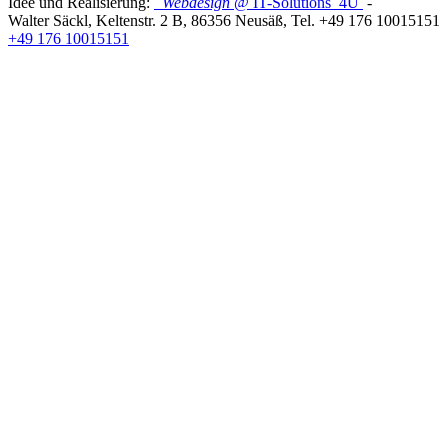
Idee und Realisierung:
Webdesign
@ IT-Solutions
4U
-
Walter Säckl
,
Keltenstr. 2 B
,
86356
Neusäß
, Tel.
+49 176 10015151
+49 176 10015151