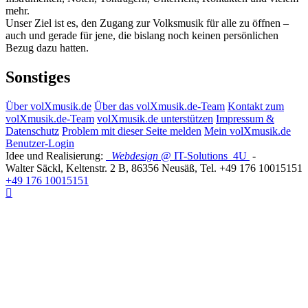
mehr.
Unser Ziel ist es, den Zugang zur Volksmusik für alle zu öffnen –
auch und gerade für jene, die bislang noch keinen persönlichen
Bezug dazu hatten.
Sonstiges
Über volXmusik.de
Über das volXmusik.de-Team
Kontakt zum
volXmusik.de-Team
volXmusik.de unterstützen
Impressum &
Datenschutz
Problem mit dieser Seite melden
Mein volXmusik.de
Benutzer-Login
Idee und Realisierung:
Webdesign
@ IT-Solutions
4U
-
Walter Säckl
,
Keltenstr. 2 B
,
86356
Neusäß
, Tel.
+49 176 10015151
+49 176 10015151