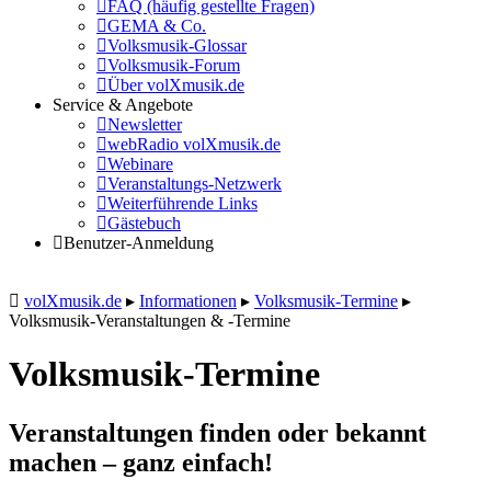
FAQ (häufig gestellte Fragen)
GEMA & Co.
Volksmusik-Glossar
Volksmusik-Forum
Über volXmusik.de
Service & Angebote
Newsletter
webRadio volXmusik.de
Webinare
Veranstaltungs-Netzwerk
Weiterführende Links
Gästebuch
Benutzer-Anmeldung
volXmusik.de
▸
Informationen
▸
Volksmusik-Termine
▸
Volksmusik-Veranstaltungen & -Termine
Volksmusik-Termine
Veranstaltungen finden oder bekannt
machen – ganz einfach!