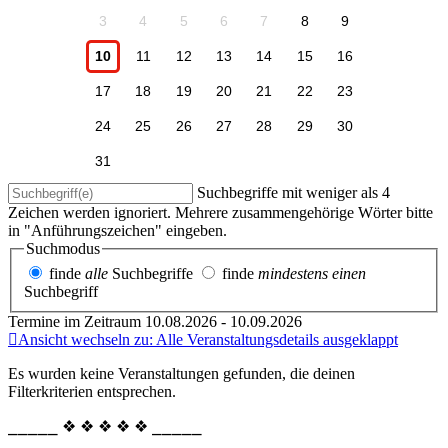
3
4
5
6
7
8
9
10
11
12
13
14
15
16
17
18
19
20
21
22
23
24
25
26
27
28
29
30
31
Suchbegriffe mit weniger als 4
Zeichen werden ignoriert. Mehrere zusammengehörige Wörter bitte
in "Anführungszeichen" eingeben.
Suchmodus
finde
alle
Suchbegriffe
finde
mindestens einen
Suchbegriff
Termine im Zeitraum 10.08.2026 - 10.09.2026
Ansicht wechseln zu: Alle Veranstaltungsdetails ausgeklappt
Es wurden keine Veranstaltungen gefunden, die deinen
Filterkriterien entsprechen.
⎯⎯⎯⎯⎯ ❖ ❖ ❖ ❖ ❖ ⎯⎯⎯⎯⎯