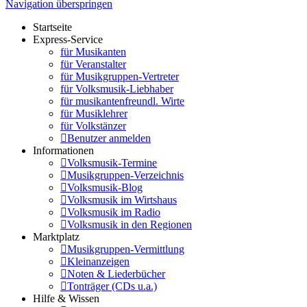
Navigation überspringen
Startseite
Express-Service
für Musikanten
für Veranstalter
für Musikgruppen-Vertreter
für Volksmusik-Liebhaber
für musikantenfreundl. Wirte
für Musiklehrer
für Volkstänzer
Benutzer anmelden
Informationen
Volksmusik-Termine
Musikgruppen-Verzeichnis
Volksmusik-Blog
Volksmusik im Wirtshaus
Volksmusik im Radio
Volksmusik in den Regionen
Marktplatz
Musikgruppen-Vermittlung
Kleinanzeigen
Noten & Liederbücher
Tonträger (CDs u.a.)
Hilfe & Wissen