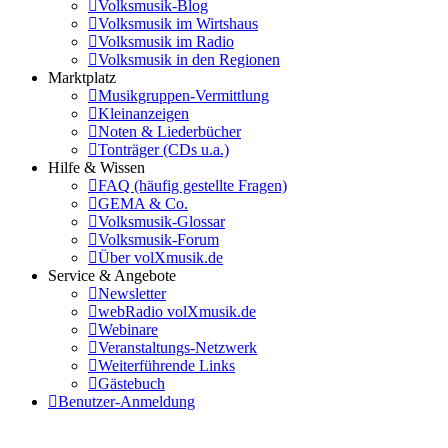
Volksmusik-Blog
Volksmusik im Wirtshaus
Volksmusik im Radio
Volksmusik in den Regionen
Marktplatz
Musikgruppen-Vermittlung
Kleinanzeigen
Noten & Liederbücher
Tonträger (CDs u.a.)
Hilfe & Wissen
FAQ (häufig gestellte Fragen)
GEMA & Co.
Volksmusik-Glossar
Volksmusik-Forum
Über volXmusik.de
Service & Angebote
Newsletter
webRadio volXmusik.de
Webinare
Veranstaltungs-Netzwerk
Weiterführende Links
Gästebuch
Benutzer-Anmeldung