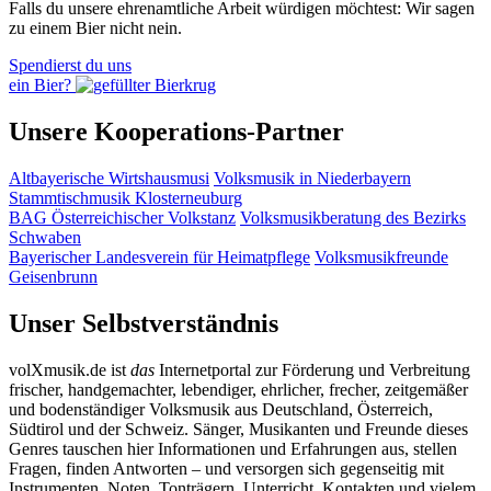
Falls du unsere ehrenamtliche Arbeit würdigen möchtest: Wir sagen
zu einem Bier nicht nein.
Spendierst du uns
ein Bier?
Unsere Kooperations-Partner
Altbayerische Wirtshausmusi
Volksmusik in Niederbayern
Stammtischmusik Klosterneuburg
BAG Österreichischer Volkstanz
Volksmusikberatung des Bezirks
Schwaben
Bayerischer Landesverein für Heimatpflege
Volksmusikfreunde
Geisenbrunn
Unser Selbstverständnis
volXmusik.de ist
das
Internetportal zur Förderung und Verbreitung
frischer, handgemachter, lebendiger, ehrlicher, frecher, zeitgemäßer
und bodenständiger Volksmusik aus Deutschland, Österreich,
Südtirol und der Schweiz. Sänger, Musikanten und Freunde dieses
Genres tauschen hier Informationen und Erfahrungen aus, stellen
Fragen, finden Antworten – und versorgen sich gegenseitig mit
Instrumenten, Noten, Tonträgern, Unterricht, Kontakten und vielem