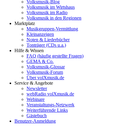
Volksmusik-Blog
Volksmusik im Wirtshaus
Volksmusik im Radio
Volksmusik in den Regionen
Marktplatz
Musikgruppen-Vermittlung
Kleinanzeigen
Noten & Liederbücher
Tonträger (CDs u.a.)
Hilfe & Wissen
FAQ (häufig gestellte Fragen)
GEMA & Co.
Volksmusik-Glossar
Volksmusik-Forum
Über volXmusik.de
Service & Angebote
Newsletter
webRadio volXmusik.de
Webinare
Veranstaltungs-Netzwerk
Weiterführende Links
Gästebuch
Benutzer-Anmeldung