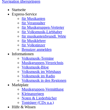
Navigation überspringen
Startseite
Express-Service
für Musikanten
für Veranstalter
für Musikgruppen-Vertreter
für Volksmusik-Liebhaber
für musikantenfreundl. Wirte
für Musiklehrer
für Volkstänzer
Benutzer anmelden
Informationen
Volksmusik-Termine
Musikgruppen-Verzeichnis
Volksmusik-Blog
Volksmusik im Wirtshaus
Volksmusik im Radio
Volksmusik in den Regionen
Marktplatz
Musikgruppen-Vermittlung
Kleinanzeigen
Noten & Liederbücher
Tonträger (CDs u.a.)
Hilfe & Wissen