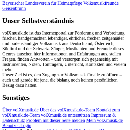
Bayerischer Landesverein für Heimatpflege
Volksmusikfreunde
Geisenbrunn
Unser Selbstverständnis
volXmusik.de ist
das
Internetportal zur Förderung und Verbreitung
frischer, handgemachter, lebendiger, ehrlicher, frecher, zeitgemäßer
und bodenständiger Volksmusik aus Deutschland, Österreich,
Südtirol und der Schweiz. Sänger, Musikanten und Freunde dieses
Genres tauschen hier Informationen und Erfahrungen aus, stellen
Fragen, finden Antworten – und versorgen sich gegenseitig mit
Instrumenten, Noten, Tonträgern, Unterricht, Kontakten und vielem
mehr.
Unser Ziel ist es, den Zugang zur Volksmusik für alle zu öffnen –
auch und gerade für jene, die bislang noch keinen persönlichen
Bezug dazu hatten.
Sonstiges
Über volXmusik.de
Über das volXmusik.de-Team
Kontakt zum
volXmusik.de-Team
volXmusik.de unterstützen
Impressum &
Datenschutz
Problem mit dieser Seite melden
Mein volXmusik.de
Benutzer-Login