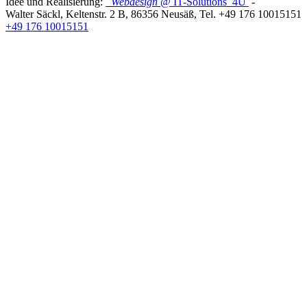
Idee und Realisierung:
Webdesign
@ IT-Solutions
4U
-
Walter Säckl
,
Keltenstr. 2 B
,
86356
Neusäß
, Tel.
+49 176 10015151
+49 176 10015151