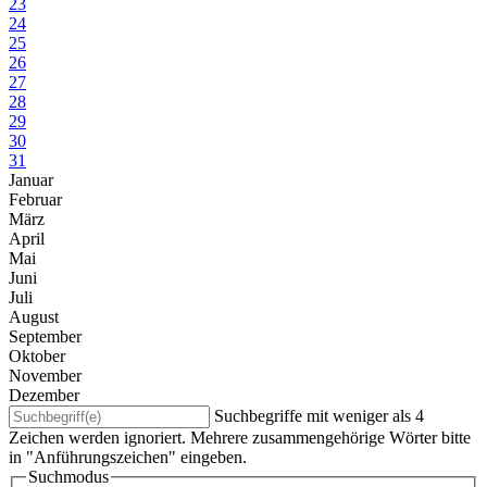
23
24
25
26
27
28
29
30
31
Januar
Februar
März
April
Mai
Juni
Juli
August
September
Oktober
November
Dezember
Suchbegriffe mit weniger als 4
Zeichen werden ignoriert. Mehrere zusammengehörige Wörter bitte
in "Anführungszeichen" eingeben.
Suchmodus