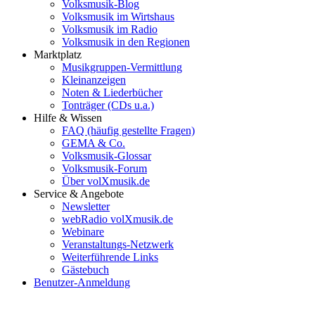
Volksmusik-Blog
Volksmusik im Wirtshaus
Volksmusik im Radio
Volksmusik in den Regionen
Marktplatz
Musikgruppen-Vermittlung
Kleinanzeigen
Noten & Liederbücher
Tonträger (CDs u.a.)
Hilfe & Wissen
FAQ (häufig gestellte Fragen)
GEMA & Co.
Volksmusik-Glossar
Volksmusik-Forum
Über volXmusik.de
Service & Angebote
Newsletter
webRadio volXmusik.de
Webinare
Veranstaltungs-Netzwerk
Weiterführende Links
Gästebuch
Benutzer-Anmeldung