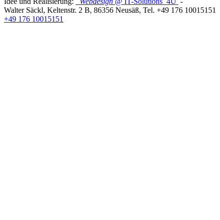
Idee und Realisierung:
Webdesign
@ IT-Solutions
4U
-
Walter Säckl
,
Keltenstr. 2 B
,
86356
Neusäß
, Tel.
+49 176 10015151
+49 176 10015151