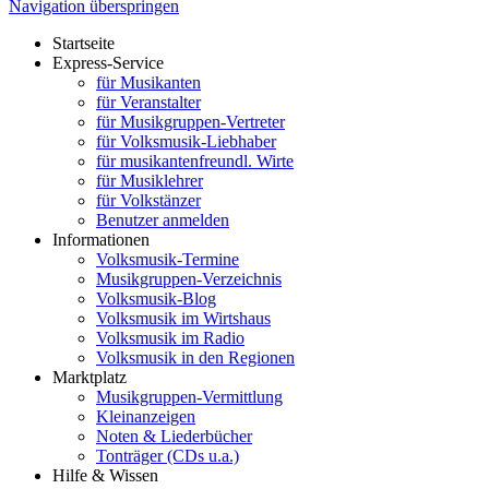
Navigation überspringen
Startseite
Express-Service
für Musikanten
für Veranstalter
für Musikgruppen-Vertreter
für Volksmusik-Liebhaber
für musikantenfreundl. Wirte
für Musiklehrer
für Volkstänzer
Benutzer anmelden
Informationen
Volksmusik-Termine
Musikgruppen-Verzeichnis
Volksmusik-Blog
Volksmusik im Wirtshaus
Volksmusik im Radio
Volksmusik in den Regionen
Marktplatz
Musikgruppen-Vermittlung
Kleinanzeigen
Noten & Liederbücher
Tonträger (CDs u.a.)
Hilfe & Wissen