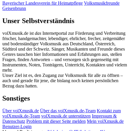
Bayerischer Landesverein für Heimatpflege
Volksmusikfreunde
Geisenbrunn
Unser Selbstverständnis
volXmusik.de ist
das
Internetportal zur Förderung und Verbreitung
frischer, handgemachter, lebendiger, ehrlicher, frecher, zeitgemäßer
und bodenständiger Volksmusik aus Deutschland, Österreich,
Südtirol und der Schweiz. Sänger, Musikanten und Freunde dieses
Genres tauschen hier Informationen und Erfahrungen aus, stellen
Fragen, finden Antworten – und versorgen sich gegenseitig mit
Instrumenten, Noten, Tonträgern, Unterricht, Kontakten und vielem
mehr.
Unser Ziel ist es, den Zugang zur Volksmusik für alle zu öffnen –
auch und gerade für jene, die bislang noch keinen persönlichen
Bezug dazu hatten.
Sonstiges
Über volXmusik.de
Über das volXmusik.de-Team
Kontakt zum
volXmusik.de-Team
volXmusik.de unterstützen
Impressum &
Datenschutz
Problem mit dieser Seite melden
Mein volXmusik.de
Benutzer-Login