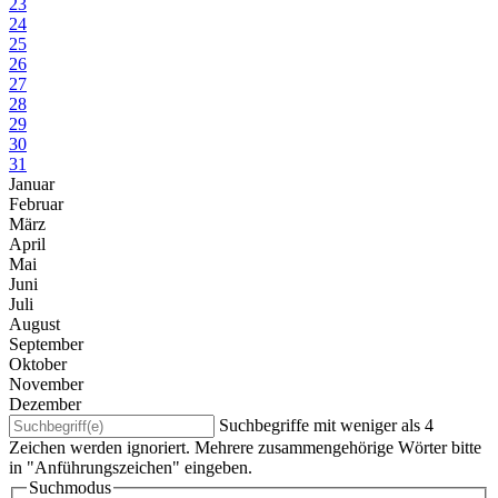
23
24
25
26
27
28
29
30
31
Januar
Februar
März
April
Mai
Juni
Juli
August
September
Oktober
November
Dezember
Suchbegriffe mit weniger als 4
Zeichen werden ignoriert. Mehrere zusammengehörige Wörter bitte
in "Anführungszeichen" eingeben.
Suchmodus