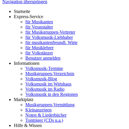
Navigation überspringen
Startseite
Express-Service
für Musikanten
für Veranstalter
für Musikgruppen-Vertreter
für Volksmusik-Liebhaber
für musikantenfreundl. Wirte
für Musiklehrer
für Volkstänzer
Benutzer anmelden
Informationen
Volksmusik-Termine
Musikgruppen-Verzeichnis
Volksmusik-Blog
Volksmusik im Wirtshaus
Volksmusik im Radio
Volksmusik in den Regionen
Marktplatz
Musikgruppen-Vermittlung
Kleinanzeigen
Noten & Liederbücher
Tonträger (CDs u.a.)
Hilfe & Wissen