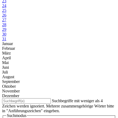
23
24
25
26
27
28
29
30
31
Januar
Februar
März
April
Mai
Juni
Juli
August
September
Oktober
November
Dezember
Suchbegriffe mit weniger als 4
Zeichen werden ignoriert. Mehrere zusammengehörige Wörter bitte
in "Anführungszeichen" eingeben.
Suchmodus