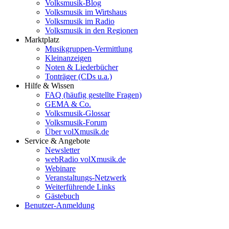
Volksmusik-Blog
Volksmusik im Wirtshaus
Volksmusik im Radio
Volksmusik in den Regionen
Marktplatz
Musikgruppen-Vermittlung
Kleinanzeigen
Noten & Liederbücher
Tonträger (CDs u.a.)
Hilfe & Wissen
FAQ (häufig gestellte Fragen)
GEMA & Co.
Volksmusik-Glossar
Volksmusik-Forum
Über volXmusik.de
Service & Angebote
Newsletter
webRadio volXmusik.de
Webinare
Veranstaltungs-Netzwerk
Weiterführende Links
Gästebuch
Benutzer-Anmeldung