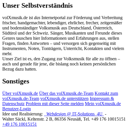
Unser Selbstverständnis
volXmusik.de ist
das
Internetportal zur Förderung und Verbreitung
frischer, handgemachter, lebendiger, ehrlicher, frecher, zeitgemäßer
und bodenständiger Volksmusik aus Deutschland, Österreich,
Südtirol und der Schweiz. Sänger, Musikanten und Freunde dieses
Genres tauschen hier Informationen und Erfahrungen aus, stellen
Fragen, finden Antworten – und versorgen sich gegenseitig mit
Instrumenten, Noten, Tonträgern, Unterricht, Kontakten und vielem
mehr.
Unser Ziel ist es, den Zugang zur Volksmusik für alle zu öffnen –
auch und gerade für jene, die bislang noch keinen persönlichen
Bezug dazu hatten.
Sonstiges
Über volXmusik.de
Über das volXmusik.de-Team
Kontakt zum
volXmusik.de-Team
volXmusik.de unterstützen
Impressum &
Datenschutz
Problem mit dieser Seite melden
Mein volXmusik.de
Benutzer-Login
Idee und Realisierung:
Webdesign
@ IT-Solutions
4U
-
Walter Säckl
,
Keltenstr. 2 B
,
86356
Neusäß
, Tel.
+49 176 10015151
+49 176 10015151