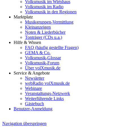
Volksmusik im Wirtshaus
Volksmusik im Radio
Volksmusik in den Regionen
Marktplatz
Musikgruppen-Vermittlung
Kleinanzeigen
Noten & Liederbücher
Tonträger (CDs u.a.)
Hilfe & Wissen
FAQ (häufig gestellte Fragen)
GEMA & Co.
Volksmusik-Glossar
Volksmusik-Forum
Über volXmusik.de
Service & Angebote
Newsletter
webRadio volXmusik.de
Webinare
Veranstaltungs-Netzwerk
Weiterführende Links
Gästebuch
Benutzer-Anmeldung
Navigation überspringen