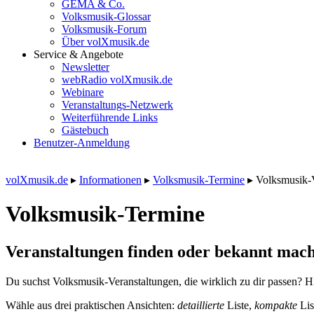
GEMA & Co.
Volksmusik-Glossar
Volksmusik-Forum
Über volXmusik.de
Service & Angebote
Newsletter
webRadio volXmusik.de
Webinare
Veranstaltungs-Netzwerk
Weiterführende Links
Gästebuch
Benutzer-Anmeldung
volXmusik.de
▸
Informationen
▸
Volksmusik-Termine
▸
Volksmusik-
Volksmusik-Termine
Veranstaltungen finden oder bekannt mach
Du suchst Volksmusik-Veranstaltungen, die wirklich zu dir passen? Hi
Wähle aus drei praktischen Ansichten:
detaillierte
Liste,
kompakte
Lis