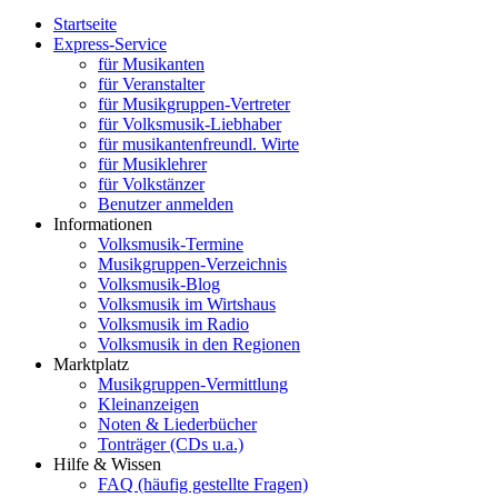
Startseite
Express-Service
für Musikanten
für Veranstalter
für Musikgruppen-Vertreter
für Volksmusik-Liebhaber
für musikantenfreundl. Wirte
für Musiklehrer
für Volkstänzer
Benutzer anmelden
Informationen
Volksmusik-Termine
Musikgruppen-Verzeichnis
Volksmusik-Blog
Volksmusik im Wirtshaus
Volksmusik im Radio
Volksmusik in den Regionen
Marktplatz
Musikgruppen-Vermittlung
Kleinanzeigen
Noten & Liederbücher
Tonträger (CDs u.a.)
Hilfe & Wissen
FAQ (häufig gestellte Fragen)