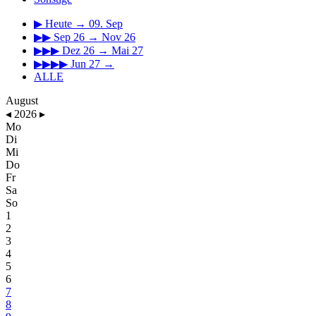
▶
Heute → 09. Sep
▶▶
Sep 26 → Nov 26
▶▶▶
Dez 26 → Mai 27
▶▶▶▶
Jun 27 →
ALLE
August
◂
2026
▸
Mo
Di
Mi
Do
Fr
Sa
So
1
2
3
4
5
6
7
8