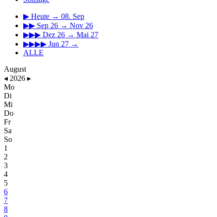
▶
Heute → 08. Sep
▶▶
Sep 26 → Nov 26
▶▶▶
Dez 26 → Mai 27
▶▶▶▶
Jun 27 →
ALLE
August
◂
2026
▸
Mo
Di
Mi
Do
Fr
Sa
So
1
2
3
4
5
6
7
8