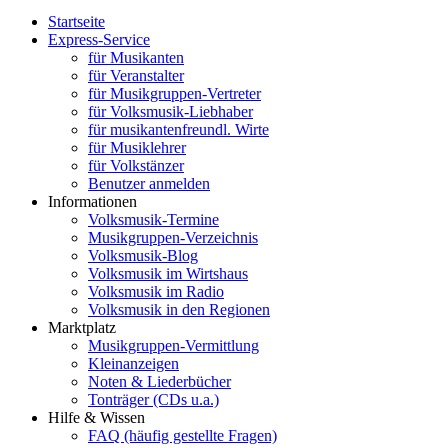
Startseite
Express-Service
für Musikanten
für Veranstalter
für Musikgruppen-Vertreter
für Volksmusik-Liebhaber
für musikantenfreundl. Wirte
für Musiklehrer
für Volkstänzer
Benutzer anmelden
Informationen
Volksmusik-Termine
Musikgruppen-Verzeichnis
Volksmusik-Blog
Volksmusik im Wirtshaus
Volksmusik im Radio
Volksmusik in den Regionen
Marktplatz
Musikgruppen-Vermittlung
Kleinanzeigen
Noten & Liederbücher
Tonträger (CDs u.a.)
Hilfe & Wissen
FAQ (häufig gestellte Fragen)