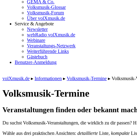
GEMA & Co.
Volksmusik-Glossar
Volksmusik-Forum
Über volXmusik.de
Service & Angebote
Newsletter
webRadio volXmusik.de
Webinare
Veranstaltungs-Netzwerk
Weiterführende Links
Gästebuch
Benutzer-Anmeldung
volXmusik.de
▸
Informationen
▸
Volksmusik-Termine
▸
Volksmusik-
Volksmusik-Termine
Veranstaltungen finden oder bekannt mach
Du suchst Volksmusik-Veranstaltungen, die wirklich zu dir passen? Hi
Wähle aus drei praktischen Ansichten:
detaillierte
Liste,
kompakte
Lis