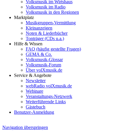
Volksmusik im Wirtshaus
Volksmusik im Radio
Volksmusik in den Regionen
Marktplatz
Musikgruppen-Vermittlung
Kleinanzeigen
Noten & Liederbücher
Tonträger (CDs u.a.)
Hilfe & Wissen
FAQ (häufig gestellte Fragen)
GEMA & Co.
Volksmusik-Glossar
Volksmusik-Forum
Über volXmusik.de
Service & Angebote
Newsletter
webRadio volXmusik.de
Webinare
Veranstaltungs-Netzwerk
Weiterführende Links
Gästebuch
Benutzer-Anmeldung
Navigation überspringen