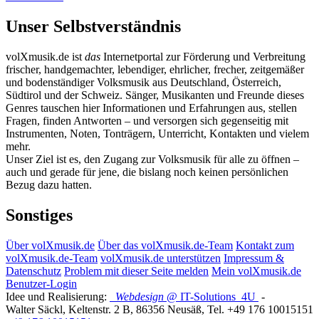
Unser Selbstverständnis
volXmusik.de ist
das
Internetportal zur Förderung und Verbreitung
frischer, handgemachter, lebendiger, ehrlicher, frecher, zeitgemäßer
und bodenständiger Volksmusik aus Deutschland, Österreich,
Südtirol und der Schweiz. Sänger, Musikanten und Freunde dieses
Genres tauschen hier Informationen und Erfahrungen aus, stellen
Fragen, finden Antworten – und versorgen sich gegenseitig mit
Instrumenten, Noten, Tonträgern, Unterricht, Kontakten und vielem
mehr.
Unser Ziel ist es, den Zugang zur Volksmusik für alle zu öffnen –
auch und gerade für jene, die bislang noch keinen persönlichen
Bezug dazu hatten.
Sonstiges
Über volXmusik.de
Über das volXmusik.de-Team
Kontakt zum
volXmusik.de-Team
volXmusik.de unterstützen
Impressum &
Datenschutz
Problem mit dieser Seite melden
Mein volXmusik.de
Benutzer-Login
Idee und Realisierung:
Webdesign
@ IT-Solutions
4U
-
Walter Säckl
,
Keltenstr. 2 B
,
86356
Neusäß
, Tel.
+49 176 10015151