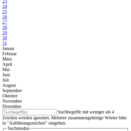
23
24
25
26
27
28
29
30
31
Januar
Februar
März
April
Mai
Juni
Juli
August
September
Oktober
November
Dezember
Suchbegriffe mit weniger als 4
Zeichen werden ignoriert. Mehrere zusammengehörige Wörter bitte
in "Anführungszeichen" eingeben.
Suchmodus