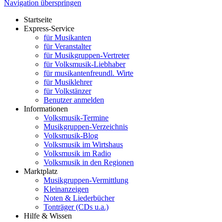
Navigation überspringen
Startseite
Express-Service
für Musikanten
für Veranstalter
für Musikgruppen-Vertreter
für Volksmusik-Liebhaber
für musikantenfreundl. Wirte
für Musiklehrer
für Volkstänzer
Benutzer anmelden
Informationen
Volksmusik-Termine
Musikgruppen-Verzeichnis
Volksmusik-Blog
Volksmusik im Wirtshaus
Volksmusik im Radio
Volksmusik in den Regionen
Marktplatz
Musikgruppen-Vermittlung
Kleinanzeigen
Noten & Liederbücher
Tonträger (CDs u.a.)
Hilfe & Wissen