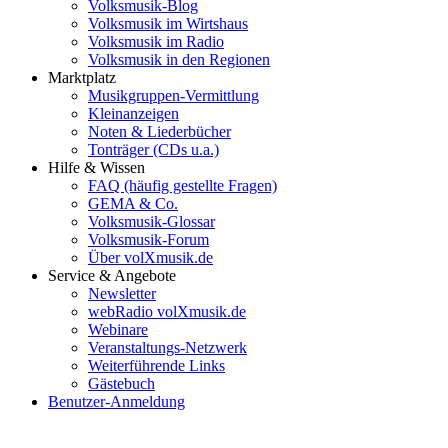
Volksmusik-Blog
Volksmusik im Wirtshaus
Volksmusik im Radio
Volksmusik in den Regionen
Marktplatz
Musikgruppen-Vermittlung
Kleinanzeigen
Noten & Liederbücher
Tonträger (CDs u.a.)
Hilfe & Wissen
FAQ (häufig gestellte Fragen)
GEMA & Co.
Volksmusik-Glossar
Volksmusik-Forum
Über volXmusik.de
Service & Angebote
Newsletter
webRadio volXmusik.de
Webinare
Veranstaltungs-Netzwerk
Weiterführende Links
Gästebuch
Benutzer-Anmeldung