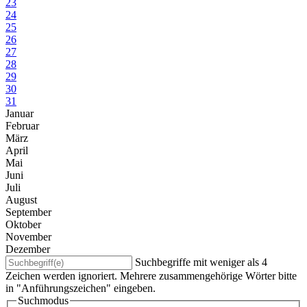
23
24
25
26
27
28
29
30
31
Januar
Februar
März
April
Mai
Juni
Juli
August
September
Oktober
November
Dezember
Suchbegriffe mit weniger als 4
Zeichen werden ignoriert. Mehrere zusammengehörige Wörter bitte
in "Anführungszeichen" eingeben.
Suchmodus