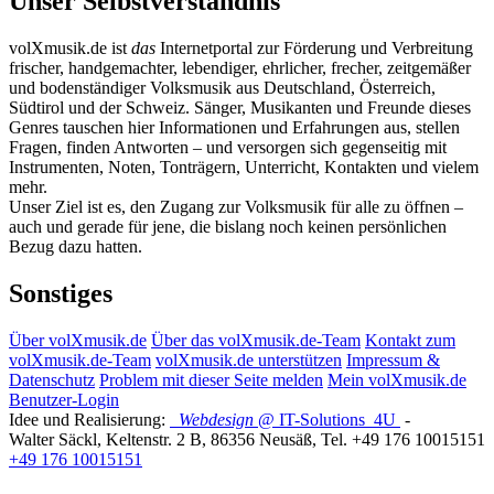
Unser Selbstverständnis
volXmusik.de ist
das
Internetportal zur Förderung und Verbreitung
frischer, handgemachter, lebendiger, ehrlicher, frecher, zeitgemäßer
und bodenständiger Volksmusik aus Deutschland, Österreich,
Südtirol und der Schweiz. Sänger, Musikanten und Freunde dieses
Genres tauschen hier Informationen und Erfahrungen aus, stellen
Fragen, finden Antworten – und versorgen sich gegenseitig mit
Instrumenten, Noten, Tonträgern, Unterricht, Kontakten und vielem
mehr.
Unser Ziel ist es, den Zugang zur Volksmusik für alle zu öffnen –
auch und gerade für jene, die bislang noch keinen persönlichen
Bezug dazu hatten.
Sonstiges
Über volXmusik.de
Über das volXmusik.de-Team
Kontakt zum
volXmusik.de-Team
volXmusik.de unterstützen
Impressum &
Datenschutz
Problem mit dieser Seite melden
Mein volXmusik.de
Benutzer-Login
Idee und Realisierung:
Webdesign
@ IT-Solutions
4U
-
Walter Säckl
,
Keltenstr. 2 B
,
86356
Neusäß
, Tel.
+49 176 10015151
+49 176 10015151