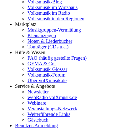
Volksmusik-Blog
Volksmusik im Wirtshaus
Volksmusik im Radio
Volksmusik in den Regionen
Marktplatz
Musikgruppen-Vermittlung
Kleinanzeigen
Noten & Liederbücher
Tonträger (CDs u.a.)
Hilfe & Wissen
FAQ (häufig gestellte Fragen)
GEMA & Co.
Volksmusik-Glossar
Volksmusik-Forum
Über volXmusik.de
Service & Angebote
Newsletter
webRadio volXmusik.de
Webinare
Veranstaltungs-Netzwerk
Weiterführende Links
Gästebuch
Benutzer-Anmeldung