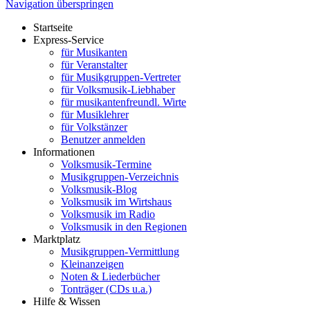
Navigation überspringen
Startseite
Express-Service
für Musikanten
für Veranstalter
für Musikgruppen-Vertreter
für Volksmusik-Liebhaber
für musikantenfreundl. Wirte
für Musiklehrer
für Volkstänzer
Benutzer anmelden
Informationen
Volksmusik-Termine
Musikgruppen-Verzeichnis
Volksmusik-Blog
Volksmusik im Wirtshaus
Volksmusik im Radio
Volksmusik in den Regionen
Marktplatz
Musikgruppen-Vermittlung
Kleinanzeigen
Noten & Liederbücher
Tonträger (CDs u.a.)
Hilfe & Wissen