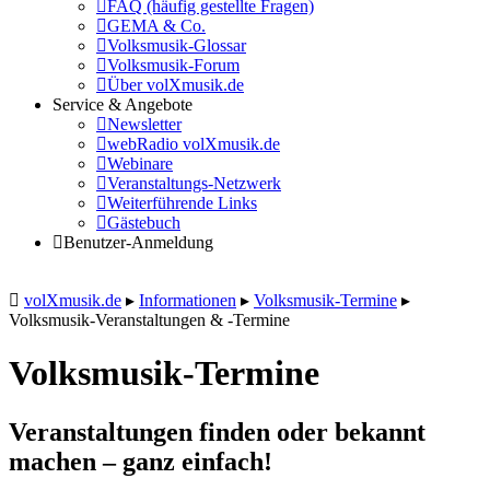
FAQ (häufig gestellte Fragen)
GEMA & Co.
Volksmusik-Glossar
Volksmusik-Forum
Über volXmusik.de
Service & Angebote
Newsletter
webRadio volXmusik.de
Webinare
Veranstaltungs-Netzwerk
Weiterführende Links
Gästebuch
Benutzer-Anmeldung
volXmusik.de
▸
Informationen
▸
Volksmusik-Termine
▸
Volksmusik-Veranstaltungen & -Termine
Volksmusik-Termine
Veranstaltungen finden oder bekannt
machen – ganz einfach!