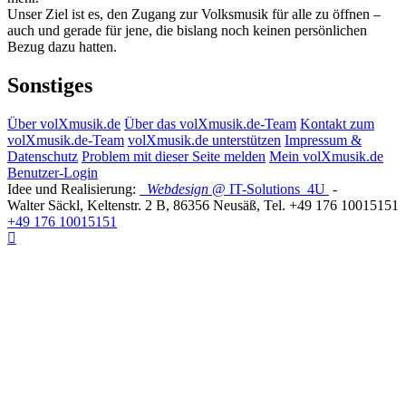
Unser Ziel ist es, den Zugang zur Volksmusik für alle zu öffnen –
auch und gerade für jene, die bislang noch keinen persönlichen
Bezug dazu hatten.
Sonstiges
Über volXmusik.de
Über das volXmusik.de-Team
Kontakt zum
volXmusik.de-Team
volXmusik.de unterstützen
Impressum &
Datenschutz
Problem mit dieser Seite melden
Mein volXmusik.de
Benutzer-Login
Idee und Realisierung:
Webdesign
@ IT-Solutions
4U
-
Walter Säckl
,
Keltenstr. 2 B
,
86356
Neusäß
, Tel.
+49 176 10015151
+49 176 10015151