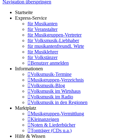
Navigation überspringen
Startseite
Express-Service
für Musikanten
für Veranstalter
für Musikgruppen-Vertreter
für Volksmusik-Liebhaber
für musikantenfreundl. Wirte
für Musiklehrer
für Volkstänzer
Benutzer anmelden
Informationen
Volksmusik-Termine
Musikgruppen-Verzeichnis
Volksmusik-Blog
Volksmusik im Wirtshaus
Volksmusik im Radio
Volksmusik in den Regionen
Marktplatz
Musikgruppen-Vermittlung
Kleinanzeigen
Noten & Liederbücher
Tonträger (CDs u.a.)
Hilfe & Wissen