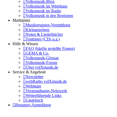
Volksmusik-Blog
Volksmusik im Wirtshaus
Volksmusik im Radio
Volksmusik in den Regionen
Marktplatz
Musikgruppen-Vermittlung
Kleinanzeigen
Noten & Liederbücher
Tonträger (CDs u.a.)
Hilfe & Wissen
FAQ (häufig gestellte Fragen)
GEMA & Co.
Volksmusik-Glossar
Volksmusik-Forum
Über volXmusik.de
Service & Angebote
Newsletter
webRadio volXmusik.de
Webinare
Veranstaltungs-Netzwerk
Weiterführende Links
Gästebuch
Benutzer-Anmeldung