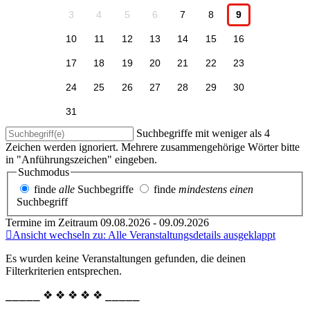
3
4
5
6
7
8
9
10
11
12
13
14
15
16
17
18
19
20
21
22
23
24
25
26
27
28
29
30
31
Suchbegriffe mit weniger als 4
Zeichen werden ignoriert. Mehrere zusammengehörige Wörter bitte
in "Anführungszeichen" eingeben.
Suchmodus
finde
alle
Suchbegriffe
finde
mindestens einen
Suchbegriff
Termine im Zeitraum 09.08.2026 - 09.09.2026
Ansicht wechseln zu: Alle Veranstaltungsdetails ausgeklappt
Es wurden keine Veranstaltungen gefunden, die deinen
Filterkriterien entsprechen.
⎯⎯⎯⎯⎯ ❖ ❖ ❖ ❖ ❖ ⎯⎯⎯⎯⎯