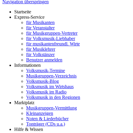
Navigation überspringen
Startseite
Express-Service
für Musikanten
für Veranstalter
für Musikgruppen-Vertreter
für Volksmusik-Liebhaber
für musikantenfreundl. Wirte
für Musiklehrer
für Volkstänzer
Benutzer anmelden
Informationen
Volksmusik-Termine
Musikgruppen-Verzeichnis
Volksmusik-Blog
Volksmusik im Wirtshaus
Volksmusik im Radio
Volksmusik in den Regionen
Marktplatz
Musikgruppen-Vermittlung
Kleinanzeigen
Noten & Liederbücher
Tonträger (CDs u.a.)
Hilfe & Wissen