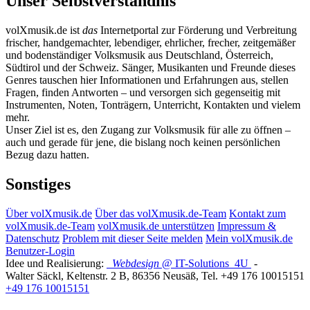
Unser Selbstverständnis
volXmusik.de ist
das
Internetportal zur Förderung und Verbreitung
frischer, handgemachter, lebendiger, ehrlicher, frecher, zeitgemäßer
und bodenständiger Volksmusik aus Deutschland, Österreich,
Südtirol und der Schweiz. Sänger, Musikanten und Freunde dieses
Genres tauschen hier Informationen und Erfahrungen aus, stellen
Fragen, finden Antworten – und versorgen sich gegenseitig mit
Instrumenten, Noten, Tonträgern, Unterricht, Kontakten und vielem
mehr.
Unser Ziel ist es, den Zugang zur Volksmusik für alle zu öffnen –
auch und gerade für jene, die bislang noch keinen persönlichen
Bezug dazu hatten.
Sonstiges
Über volXmusik.de
Über das volXmusik.de-Team
Kontakt zum
volXmusik.de-Team
volXmusik.de unterstützen
Impressum &
Datenschutz
Problem mit dieser Seite melden
Mein volXmusik.de
Benutzer-Login
Idee und Realisierung:
Webdesign
@ IT-Solutions
4U
-
Walter Säckl
,
Keltenstr. 2 B
,
86356
Neusäß
, Tel.
+49 176 10015151
+49 176 10015151