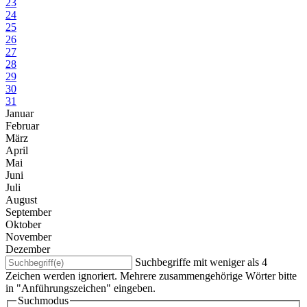
23
24
25
26
27
28
29
30
31
Januar
Februar
März
April
Mai
Juni
Juli
August
September
Oktober
November
Dezember
Suchbegriffe mit weniger als 4
Zeichen werden ignoriert. Mehrere zusammengehörige Wörter bitte
in "Anführungszeichen" eingeben.
Suchmodus