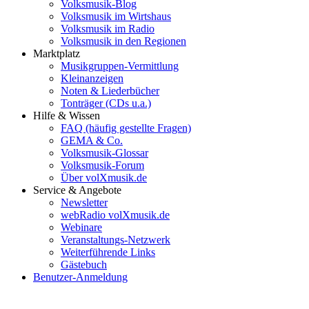
Volksmusik-Blog
Volksmusik im Wirtshaus
Volksmusik im Radio
Volksmusik in den Regionen
Marktplatz
Musikgruppen-Vermittlung
Kleinanzeigen
Noten & Liederbücher
Tonträger (CDs u.a.)
Hilfe & Wissen
FAQ (häufig gestellte Fragen)
GEMA & Co.
Volksmusik-Glossar
Volksmusik-Forum
Über volXmusik.de
Service & Angebote
Newsletter
webRadio volXmusik.de
Webinare
Veranstaltungs-Netzwerk
Weiterführende Links
Gästebuch
Benutzer-Anmeldung