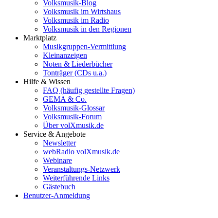
Volksmusik-Blog
Volksmusik im Wirtshaus
Volksmusik im Radio
Volksmusik in den Regionen
Marktplatz
Musikgruppen-Vermittlung
Kleinanzeigen
Noten & Liederbücher
Tonträger (CDs u.a.)
Hilfe & Wissen
FAQ (häufig gestellte Fragen)
GEMA & Co.
Volksmusik-Glossar
Volksmusik-Forum
Über volXmusik.de
Service & Angebote
Newsletter
webRadio volXmusik.de
Webinare
Veranstaltungs-Netzwerk
Weiterführende Links
Gästebuch
Benutzer-Anmeldung