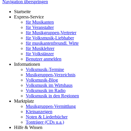
Navigation überspringen
Startseite
Express-Service
für Musikanten
für Veranstalter
für Musikgruppen-Vertreter
für Volksmusik-Liebhaber
für musikantenfreundl. Wirte
für Musiklehrer
für Volkstänzer
Benutzer anmelden
Informationen
Volksmusik-Termine
Musikgruppen-Verzeichnis
Volksmusik-Blog
Volksmusik im Wirtshaus
Volksmusik im Radio
Volksmusik in den Regionen
Marktplatz
Musikgruppen-Vermittlung
Kleinanzeigen
Noten & Liederbücher
Tonträger (CDs u.a.)
Hilfe & Wissen