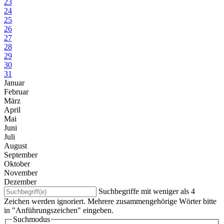
23
24
25
26
27
28
29
30
31
Januar
Februar
März
April
Mai
Juni
Juli
August
September
Oktober
November
Dezember
Suchbegriffe mit weniger als 4
Zeichen werden ignoriert. Mehrere zusammengehörige Wörter bitte
in "Anführungszeichen" eingeben.
Suchmodus