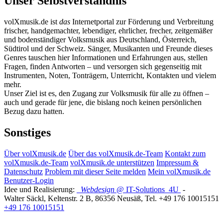
Unser Selbstverständnis
volXmusik.de ist
das
Internetportal zur Förderung und Verbreitung
frischer, handgemachter, lebendiger, ehrlicher, frecher, zeitgemäßer
und bodenständiger Volksmusik aus Deutschland, Österreich,
Südtirol und der Schweiz. Sänger, Musikanten und Freunde dieses
Genres tauschen hier Informationen und Erfahrungen aus, stellen
Fragen, finden Antworten – und versorgen sich gegenseitig mit
Instrumenten, Noten, Tonträgern, Unterricht, Kontakten und vielem
mehr.
Unser Ziel ist es, den Zugang zur Volksmusik für alle zu öffnen –
auch und gerade für jene, die bislang noch keinen persönlichen
Bezug dazu hatten.
Sonstiges
Über volXmusik.de
Über das volXmusik.de-Team
Kontakt zum
volXmusik.de-Team
volXmusik.de unterstützen
Impressum &
Datenschutz
Problem mit dieser Seite melden
Mein volXmusik.de
Benutzer-Login
Idee und Realisierung:
Webdesign
@ IT-Solutions
4U
-
Walter Säckl
,
Keltenstr. 2 B
,
86356
Neusäß
, Tel.
+49 176 10015151
+49 176 10015151