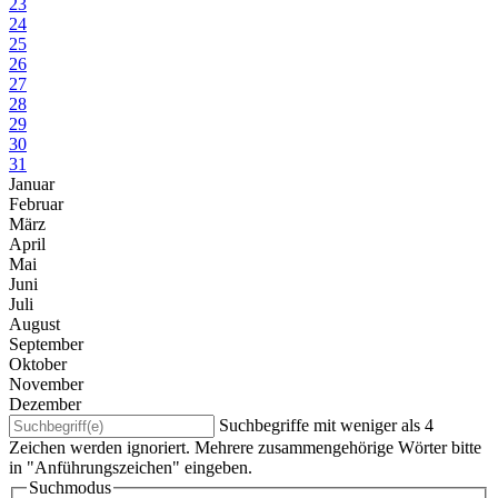
23
24
25
26
27
28
29
30
31
Januar
Februar
März
April
Mai
Juni
Juli
August
September
Oktober
November
Dezember
Suchbegriffe mit weniger als 4
Zeichen werden ignoriert. Mehrere zusammengehörige Wörter bitte
in "Anführungszeichen" eingeben.
Suchmodus