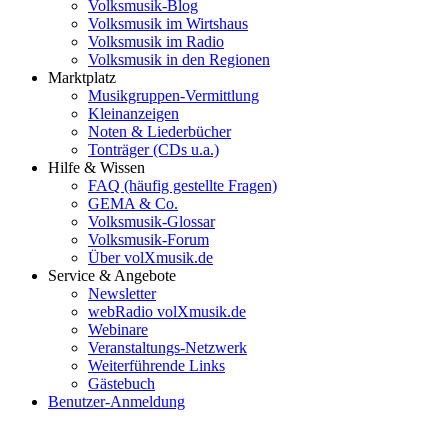
Volksmusik-Blog
Volksmusik im Wirtshaus
Volksmusik im Radio
Volksmusik in den Regionen
Marktplatz
Musikgruppen-Vermittlung
Kleinanzeigen
Noten & Liederbücher
Tonträger (CDs u.a.)
Hilfe & Wissen
FAQ (häufig gestellte Fragen)
GEMA & Co.
Volksmusik-Glossar
Volksmusik-Forum
Über volXmusik.de
Service & Angebote
Newsletter
webRadio volXmusik.de
Webinare
Veranstaltungs-Netzwerk
Weiterführende Links
Gästebuch
Benutzer-Anmeldung