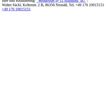
Idee und Realisierung:
Webdesign
@ IT-Solutions
4U
-
Walter Säckl
,
Keltenstr. 2 B
,
86356
Neusäß
, Tel.
+49 176 10015151
+49 176 10015151