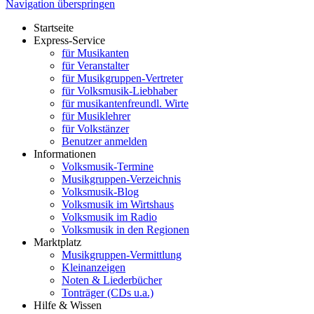
Navigation überspringen
Startseite
Express-Service
für Musikanten
für Veranstalter
für Musikgruppen-Vertreter
für Volksmusik-Liebhaber
für musikantenfreundl. Wirte
für Musiklehrer
für Volkstänzer
Benutzer anmelden
Informationen
Volksmusik-Termine
Musikgruppen-Verzeichnis
Volksmusik-Blog
Volksmusik im Wirtshaus
Volksmusik im Radio
Volksmusik in den Regionen
Marktplatz
Musikgruppen-Vermittlung
Kleinanzeigen
Noten & Liederbücher
Tonträger (CDs u.a.)
Hilfe & Wissen