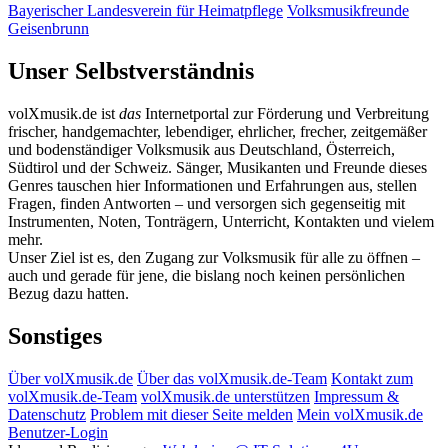
Bayerischer Landesverein für Heimatpflege
Volksmusikfreunde
Geisenbrunn
Unser Selbstverständnis
volXmusik.de ist
das
Internetportal zur Förderung und Verbreitung
frischer, handgemachter, lebendiger, ehrlicher, frecher, zeitgemäßer
und bodenständiger Volksmusik aus Deutschland, Österreich,
Südtirol und der Schweiz. Sänger, Musikanten und Freunde dieses
Genres tauschen hier Informationen und Erfahrungen aus, stellen
Fragen, finden Antworten – und versorgen sich gegenseitig mit
Instrumenten, Noten, Tonträgern, Unterricht, Kontakten und vielem
mehr.
Unser Ziel ist es, den Zugang zur Volksmusik für alle zu öffnen –
auch und gerade für jene, die bislang noch keinen persönlichen
Bezug dazu hatten.
Sonstiges
Über volXmusik.de
Über das volXmusik.de-Team
Kontakt zum
volXmusik.de-Team
volXmusik.de unterstützen
Impressum &
Datenschutz
Problem mit dieser Seite melden
Mein volXmusik.de
Benutzer-Login