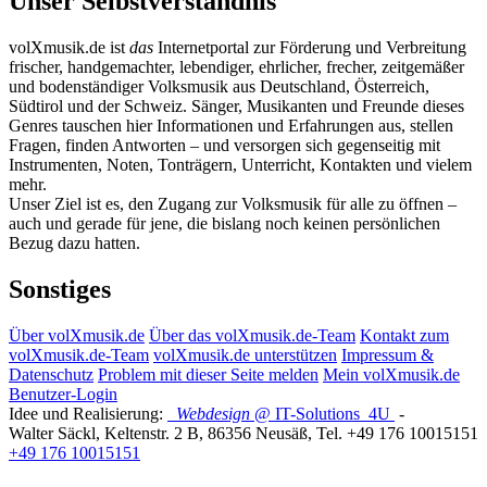
Unser Selbstverständnis
volXmusik.de ist
das
Internetportal zur Förderung und Verbreitung
frischer, handgemachter, lebendiger, ehrlicher, frecher, zeitgemäßer
und bodenständiger Volksmusik aus Deutschland, Österreich,
Südtirol und der Schweiz. Sänger, Musikanten und Freunde dieses
Genres tauschen hier Informationen und Erfahrungen aus, stellen
Fragen, finden Antworten – und versorgen sich gegenseitig mit
Instrumenten, Noten, Tonträgern, Unterricht, Kontakten und vielem
mehr.
Unser Ziel ist es, den Zugang zur Volksmusik für alle zu öffnen –
auch und gerade für jene, die bislang noch keinen persönlichen
Bezug dazu hatten.
Sonstiges
Über volXmusik.de
Über das volXmusik.de-Team
Kontakt zum
volXmusik.de-Team
volXmusik.de unterstützen
Impressum &
Datenschutz
Problem mit dieser Seite melden
Mein volXmusik.de
Benutzer-Login
Idee und Realisierung:
Webdesign
@ IT-Solutions
4U
-
Walter Säckl
,
Keltenstr. 2 B
,
86356
Neusäß
, Tel.
+49 176 10015151
+49 176 10015151