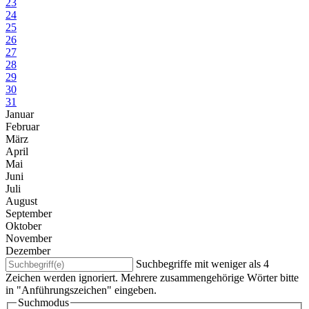
23
24
25
26
27
28
29
30
31
Januar
Februar
März
April
Mai
Juni
Juli
August
September
Oktober
November
Dezember
Suchbegriffe mit weniger als 4
Zeichen werden ignoriert. Mehrere zusammengehörige Wörter bitte
in "Anführungszeichen" eingeben.
Suchmodus