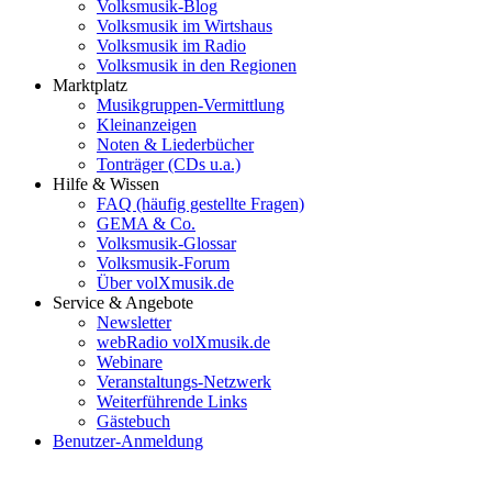
Volksmusik-Blog
Volksmusik im Wirtshaus
Volksmusik im Radio
Volksmusik in den Regionen
Marktplatz
Musikgruppen-Vermittlung
Kleinanzeigen
Noten & Liederbücher
Tonträger (CDs u.a.)
Hilfe & Wissen
FAQ (häufig gestellte Fragen)
GEMA & Co.
Volksmusik-Glossar
Volksmusik-Forum
Über volXmusik.de
Service & Angebote
Newsletter
webRadio volXmusik.de
Webinare
Veranstaltungs-Netzwerk
Weiterführende Links
Gästebuch
Benutzer-Anmeldung