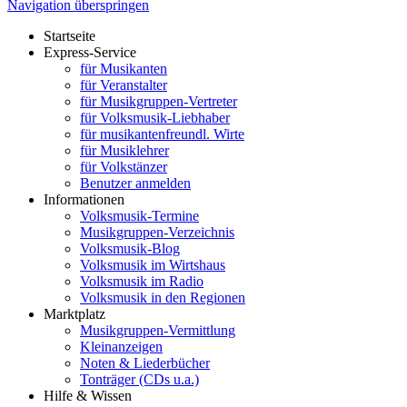
Navigation überspringen
Startseite
Express-Service
für Musikanten
für Veranstalter
für Musikgruppen-Vertreter
für Volksmusik-Liebhaber
für musikantenfreundl. Wirte
für Musiklehrer
für Volkstänzer
Benutzer anmelden
Informationen
Volksmusik-Termine
Musikgruppen-Verzeichnis
Volksmusik-Blog
Volksmusik im Wirtshaus
Volksmusik im Radio
Volksmusik in den Regionen
Marktplatz
Musikgruppen-Vermittlung
Kleinanzeigen
Noten & Liederbücher
Tonträger (CDs u.a.)
Hilfe & Wissen