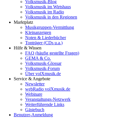
Volksmusik-Blog
Volksmusik im Wirtshaus
Volksmusik im Radio
Volksmusik in den Regionen
Marktplatz
Musikgruppen-Vermittlung
Kleinanzeigen
Noten & Liederbücher
Tonträger (CDs u.a.)
Hilfe & Wissen
FAQ (häufig gestellte Fragen)
GEMA & Co.
Volksmusik-Glossar
Volksmusik-Forum
Über volXmusik.de
Service & Angebote
Newsletter
webRadio volXmusik.de
Webinare
Veranstaltungs-Netzwerk
Weiterführende Links
Gästebuch
Benutzer-Anmeldung