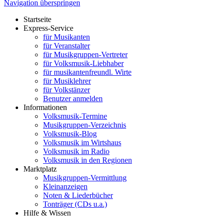
Navigation überspringen
Startseite
Express-Service
für Musikanten
für Veranstalter
für Musikgruppen-Vertreter
für Volksmusik-Liebhaber
für musikantenfreundl. Wirte
für Musiklehrer
für Volkstänzer
Benutzer anmelden
Informationen
Volksmusik-Termine
Musikgruppen-Verzeichnis
Volksmusik-Blog
Volksmusik im Wirtshaus
Volksmusik im Radio
Volksmusik in den Regionen
Marktplatz
Musikgruppen-Vermittlung
Kleinanzeigen
Noten & Liederbücher
Tonträger (CDs u.a.)
Hilfe & Wissen