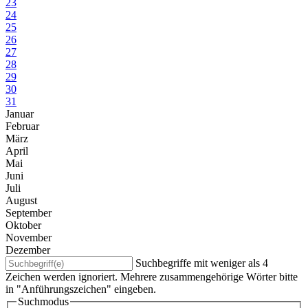
23
24
25
26
27
28
29
30
31
Januar
Februar
März
April
Mai
Juni
Juli
August
September
Oktober
November
Dezember
Suchbegriffe mit weniger als 4
Zeichen werden ignoriert. Mehrere zusammengehörige Wörter bitte
in "Anführungszeichen" eingeben.
Suchmodus