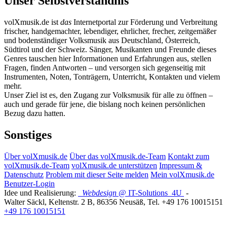
Unser Selbstverständnis
volXmusik.de ist
das
Internetportal zur Förderung und Verbreitung
frischer, handgemachter, lebendiger, ehrlicher, frecher, zeitgemäßer
und bodenständiger Volksmusik aus Deutschland, Österreich,
Südtirol und der Schweiz. Sänger, Musikanten und Freunde dieses
Genres tauschen hier Informationen und Erfahrungen aus, stellen
Fragen, finden Antworten – und versorgen sich gegenseitig mit
Instrumenten, Noten, Tonträgern, Unterricht, Kontakten und vielem
mehr.
Unser Ziel ist es, den Zugang zur Volksmusik für alle zu öffnen –
auch und gerade für jene, die bislang noch keinen persönlichen
Bezug dazu hatten.
Sonstiges
Über volXmusik.de
Über das volXmusik.de-Team
Kontakt zum
volXmusik.de-Team
volXmusik.de unterstützen
Impressum &
Datenschutz
Problem mit dieser Seite melden
Mein volXmusik.de
Benutzer-Login
Idee und Realisierung:
Webdesign
@ IT-Solutions
4U
-
Walter Säckl
,
Keltenstr. 2 B
,
86356
Neusäß
, Tel.
+49 176 10015151
+49 176 10015151