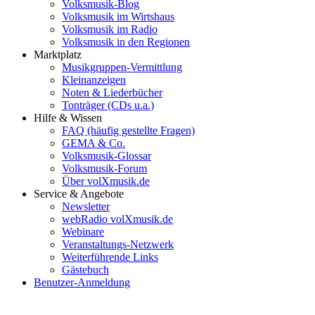
Volksmusik-Blog
Volksmusik im Wirtshaus
Volksmusik im Radio
Volksmusik in den Regionen
Marktplatz
Musikgruppen-Vermittlung
Kleinanzeigen
Noten & Liederbücher
Tonträger (CDs u.a.)
Hilfe & Wissen
FAQ (häufig gestellte Fragen)
GEMA & Co.
Volksmusik-Glossar
Volksmusik-Forum
Über volXmusik.de
Service & Angebote
Newsletter
webRadio volXmusik.de
Webinare
Veranstaltungs-Netzwerk
Weiterführende Links
Gästebuch
Benutzer-Anmeldung