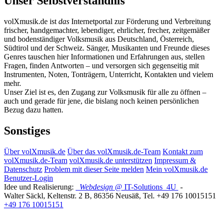
Unser Selbstverständnis
volXmusik.de ist
das
Internetportal zur Förderung und Verbreitung
frischer, handgemachter, lebendiger, ehrlicher, frecher, zeitgemäßer
und bodenständiger Volksmusik aus Deutschland, Österreich,
Südtirol und der Schweiz. Sänger, Musikanten und Freunde dieses
Genres tauschen hier Informationen und Erfahrungen aus, stellen
Fragen, finden Antworten – und versorgen sich gegenseitig mit
Instrumenten, Noten, Tonträgern, Unterricht, Kontakten und vielem
mehr.
Unser Ziel ist es, den Zugang zur Volksmusik für alle zu öffnen –
auch und gerade für jene, die bislang noch keinen persönlichen
Bezug dazu hatten.
Sonstiges
Über volXmusik.de
Über das volXmusik.de-Team
Kontakt zum
volXmusik.de-Team
volXmusik.de unterstützen
Impressum &
Datenschutz
Problem mit dieser Seite melden
Mein volXmusik.de
Benutzer-Login
Idee und Realisierung:
Webdesign
@ IT-Solutions
4U
-
Walter Säckl
,
Keltenstr. 2 B
,
86356
Neusäß
, Tel.
+49 176 10015151
+49 176 10015151