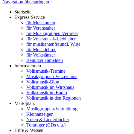
Navigation überspringen
Startseite
Express-Service
für Musikanten
für Veranstalter
für Musikgruppen-Vertreter
für Volksmusik-Liebhaber
für musikantenfreundl. Wirte
für Musiklehrer
für Volkstänzer
Benutzer anmelden
Informationen
Volksmusik-Termine
Musikgruppen-Verzeichnis
Volksmusik-Blog
Volksmusik im Wirtshaus
Volksmusik im Radio
Volksmusik in den Regionen
Marktplatz
Musikgruppen-Vermittlung
Kleinanzeigen
Noten & Liederbücher
Tonträger (CDs u.a.)
Hilfe & Wissen