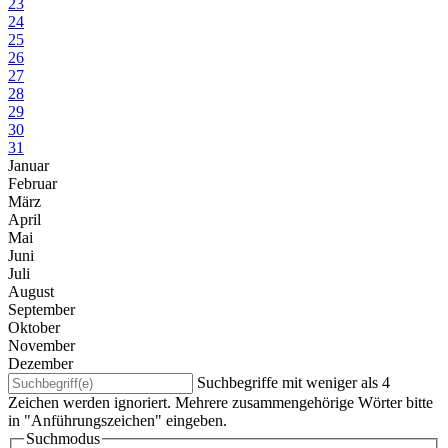
23
24
25
26
27
28
29
30
31
Januar
Februar
März
April
Mai
Juni
Juli
August
September
Oktober
November
Dezember
Suchbegriffe mit weniger als 4
Zeichen werden ignoriert. Mehrere zusammengehörige Wörter bitte
in "Anführungszeichen" eingeben.
Suchmodus