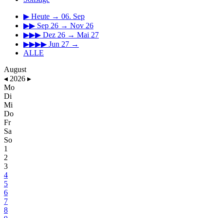
▶
Heute → 06. Sep
▶▶
Sep 26 → Nov 26
▶▶▶
Dez 26 → Mai 27
▶▶▶▶
Jun 27 →
ALLE
August
◂
2026
▸
Mo
Di
Mi
Do
Fr
Sa
So
1
2
3
4
5
6
7
8