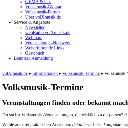
GEMA & Co.
Volksmusik-Glossar
Volksmusik-Forum
Über volXmusik.de
Service & Angebote
Newsletter
webRadio volXmusik.de
Webinare
Veranstaltungs-Netzwerk
Weiterführende Links
Gästebuch
Benutzer-Anmeldung
volXmusik.de
▸
Informationen
▸
Volksmusik-Termine
▸
Volksmusik-
Volksmusik-Termine
Veranstaltungen finden oder bekannt mach
Du suchst Volksmusik-Veranstaltungen, die wirklich zu dir passen? Hi
Wähle aus drei praktischen Ansichten:
detaillierte
Liste,
kompakte
Lis