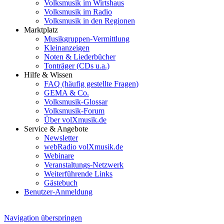
Volksmusik im Wirtshaus
Volksmusik im Radio
Volksmusik in den Regionen
Marktplatz
Musikgruppen-Vermittlung
Kleinanzeigen
Noten & Liederbücher
Tonträger (CDs u.a.)
Hilfe & Wissen
FAQ (häufig gestellte Fragen)
GEMA & Co.
Volksmusik-Glossar
Volksmusik-Forum
Über volXmusik.de
Service & Angebote
Newsletter
webRadio volXmusik.de
Webinare
Veranstaltungs-Netzwerk
Weiterführende Links
Gästebuch
Benutzer-Anmeldung
Navigation überspringen