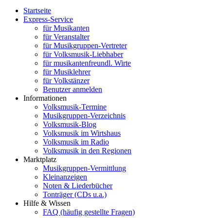
Startseite
Express-Service
für Musikanten
für Veranstalter
für Musikgruppen-Vertreter
für Volksmusik-Liebhaber
für musikantenfreundl. Wirte
für Musiklehrer
für Volkstänzer
Benutzer anmelden
Informationen
Volksmusik-Termine
Musikgruppen-Verzeichnis
Volksmusik-Blog
Volksmusik im Wirtshaus
Volksmusik im Radio
Volksmusik in den Regionen
Marktplatz
Musikgruppen-Vermittlung
Kleinanzeigen
Noten & Liederbücher
Tonträger (CDs u.a.)
Hilfe & Wissen
FAQ (häufig gestellte Fragen)