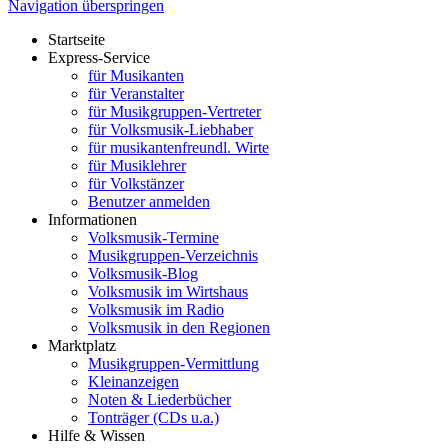
Navigation überspringen
Startseite
Express-Service
für Musikanten
für Veranstalter
für Musikgruppen-Vertreter
für Volksmusik-Liebhaber
für musikantenfreundl. Wirte
für Musiklehrer
für Volkstänzer
Benutzer anmelden
Informationen
Volksmusik-Termine
Musikgruppen-Verzeichnis
Volksmusik-Blog
Volksmusik im Wirtshaus
Volksmusik im Radio
Volksmusik in den Regionen
Marktplatz
Musikgruppen-Vermittlung
Kleinanzeigen
Noten & Liederbücher
Tonträger (CDs u.a.)
Hilfe & Wissen