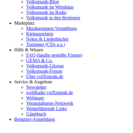
Volksmusik-Blog
Volksmusik im Wirtshaus
Volksmusik im Radio
Volksmusik in den Regionen
Marktplatz
Musikgruppen-Vermittlung
Kleinanzeigen
Noten & Liederbücher
Tonträger (CDs u.a.)
Hilfe & Wissen
FAQ (häufig gestellte Fragen)
GEMA & Co.
Volksmusik-Glossar
Volksmusik-Forum
Über volXmusik.de
Service & Angebote
Newsletter
webRadio volXmusik.de
Webinare
Veranstaltungs-Netzwerk
Weiterführende Links
Gästebuch
Benutzer-Anmeldung