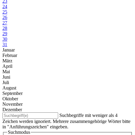
23
24
25
26
27
28
29
30
31
Januar
Februar
März
April
Mai
Juni
Juli
August
September
Oktober
November
Dezember
Suchbegriffe mit weniger als 4
Zeichen werden ignoriert. Mehrere zusammengehörige Wörter bitte
in "Anführungszeichen" eingeben.
Suchmodus