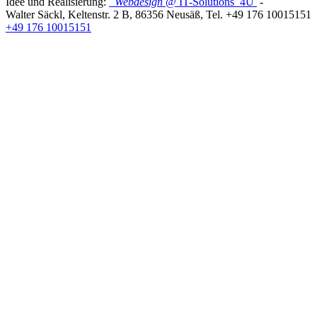
Idee und Realisierung:
Webdesign
@ IT-Solutions
4U
-
Walter Säckl
,
Keltenstr. 2 B
,
86356
Neusäß
, Tel.
+49 176 10015151
+49 176 10015151