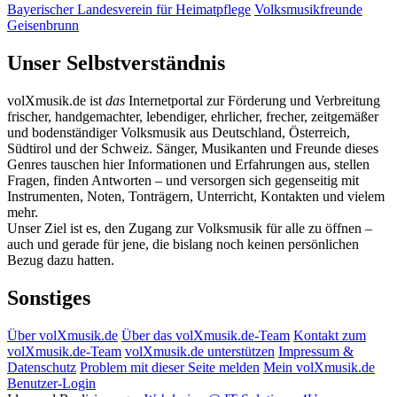
Bayerischer Landesverein für Heimatpflege
Volksmusikfreunde
Geisenbrunn
Unser Selbstverständnis
volXmusik.de ist
das
Internetportal zur Förderung und Verbreitung
frischer, handgemachter, lebendiger, ehrlicher, frecher, zeitgemäßer
und bodenständiger Volksmusik aus Deutschland, Österreich,
Südtirol und der Schweiz. Sänger, Musikanten und Freunde dieses
Genres tauschen hier Informationen und Erfahrungen aus, stellen
Fragen, finden Antworten – und versorgen sich gegenseitig mit
Instrumenten, Noten, Tonträgern, Unterricht, Kontakten und vielem
mehr.
Unser Ziel ist es, den Zugang zur Volksmusik für alle zu öffnen –
auch und gerade für jene, die bislang noch keinen persönlichen
Bezug dazu hatten.
Sonstiges
Über volXmusik.de
Über das volXmusik.de-Team
Kontakt zum
volXmusik.de-Team
volXmusik.de unterstützen
Impressum &
Datenschutz
Problem mit dieser Seite melden
Mein volXmusik.de
Benutzer-Login