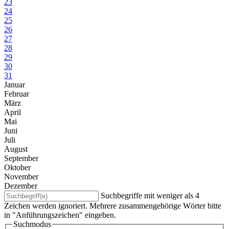
23
24
25
26
27
28
29
30
31
Januar
Februar
März
April
Mai
Juni
Juli
August
September
Oktober
November
Dezember
Suchbegriffe mit weniger als 4
Zeichen werden ignoriert. Mehrere zusammengehörige Wörter bitte
in "Anführungszeichen" eingeben.
Suchmodus