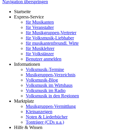
Navigation überspringen
Startseite
Express-Service
für Musikanten
für Veranstalter
für Musikgruppen-Vertreter
für Volksmusik-Liebhaber
für musikantenfreundl. Wirte
für Musiklehrer
für Volkstänzer
Benutzer anmelden
Informationen
Volksmusik-Termine
Musikgruppen-Verzeichnis
Volksmusik-Blog
Volksmusik im Wirtshaus
Volksmusik im Radio
Volksmusik in den Regionen
Marktplatz
Musikgruppen-Vermittlung
Kleinanzeigen
Noten & Liederbücher
Tonträger (CDs u.a.)
Hilfe & Wissen