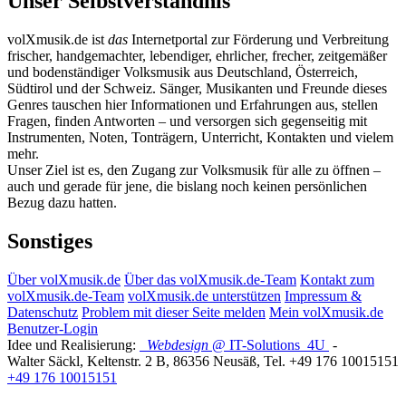
Unser Selbstverständnis
volXmusik.de ist
das
Internetportal zur Förderung und Verbreitung
frischer, handgemachter, lebendiger, ehrlicher, frecher, zeitgemäßer
und bodenständiger Volksmusik aus Deutschland, Österreich,
Südtirol und der Schweiz. Sänger, Musikanten und Freunde dieses
Genres tauschen hier Informationen und Erfahrungen aus, stellen
Fragen, finden Antworten – und versorgen sich gegenseitig mit
Instrumenten, Noten, Tonträgern, Unterricht, Kontakten und vielem
mehr.
Unser Ziel ist es, den Zugang zur Volksmusik für alle zu öffnen –
auch und gerade für jene, die bislang noch keinen persönlichen
Bezug dazu hatten.
Sonstiges
Über volXmusik.de
Über das volXmusik.de-Team
Kontakt zum
volXmusik.de-Team
volXmusik.de unterstützen
Impressum &
Datenschutz
Problem mit dieser Seite melden
Mein volXmusik.de
Benutzer-Login
Idee und Realisierung:
Webdesign
@ IT-Solutions
4U
-
Walter Säckl
,
Keltenstr. 2 B
,
86356
Neusäß
, Tel.
+49 176 10015151
+49 176 10015151