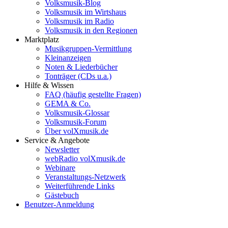
Volksmusik-Blog
Volksmusik im Wirtshaus
Volksmusik im Radio
Volksmusik in den Regionen
Marktplatz
Musikgruppen-Vermittlung
Kleinanzeigen
Noten & Liederbücher
Tonträger (CDs u.a.)
Hilfe & Wissen
FAQ (häufig gestellte Fragen)
GEMA & Co.
Volksmusik-Glossar
Volksmusik-Forum
Über volXmusik.de
Service & Angebote
Newsletter
webRadio volXmusik.de
Webinare
Veranstaltungs-Netzwerk
Weiterführende Links
Gästebuch
Benutzer-Anmeldung