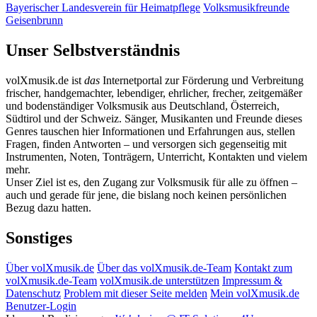
Bayerischer Landesverein für Heimatpflege
Volksmusikfreunde
Geisenbrunn
Unser Selbstverständnis
volXmusik.de ist
das
Internetportal zur Förderung und Verbreitung
frischer, handgemachter, lebendiger, ehrlicher, frecher, zeitgemäßer
und bodenständiger Volksmusik aus Deutschland, Österreich,
Südtirol und der Schweiz. Sänger, Musikanten und Freunde dieses
Genres tauschen hier Informationen und Erfahrungen aus, stellen
Fragen, finden Antworten – und versorgen sich gegenseitig mit
Instrumenten, Noten, Tonträgern, Unterricht, Kontakten und vielem
mehr.
Unser Ziel ist es, den Zugang zur Volksmusik für alle zu öffnen –
auch und gerade für jene, die bislang noch keinen persönlichen
Bezug dazu hatten.
Sonstiges
Über volXmusik.de
Über das volXmusik.de-Team
Kontakt zum
volXmusik.de-Team
volXmusik.de unterstützen
Impressum &
Datenschutz
Problem mit dieser Seite melden
Mein volXmusik.de
Benutzer-Login