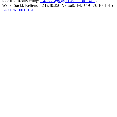
Idee und Realisierung:
Webdesign
@ IT-Solutions
4U
-
Walter Säckl
,
Keltenstr. 2 B
,
86356
Neusäß
, Tel.
+49 176 10015151
+49 176 10015151