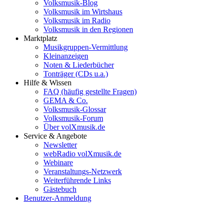
Volksmusik-Blog
Volksmusik im Wirtshaus
Volksmusik im Radio
Volksmusik in den Regionen
Marktplatz
Musikgruppen-Vermittlung
Kleinanzeigen
Noten & Liederbücher
Tonträger (CDs u.a.)
Hilfe & Wissen
FAQ (häufig gestellte Fragen)
GEMA & Co.
Volksmusik-Glossar
Volksmusik-Forum
Über volXmusik.de
Service & Angebote
Newsletter
webRadio volXmusik.de
Webinare
Veranstaltungs-Netzwerk
Weiterführende Links
Gästebuch
Benutzer-Anmeldung