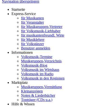
Navigation überspringen
Startseite
Express-Service
für Musikanten
für Veranstalter
für Musikgruppen-Vertreter
für Volksmusik-Liebhaber
für musikantenfreundl. Wirte
für Musiklehrer
für Volkstänzer
Benutzer anmelden
Informationen
Volksmusik-Termine
Musikgruppen-Verzeichnis
Volksmusik-Blog
Volksmusik im Wirtshaus
Volksmusik im Radio
Volksmusik in den Regionen
Marktplatz
Musikgruppen-Vermittlung
Kleinanzeigen
Noten & Liederbücher
Tonträger (CDs u.a.)
Hilfe & Wissen