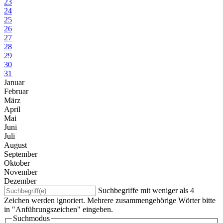
23
24
25
26
27
28
29
30
31
Januar
Februar
März
April
Mai
Juni
Juli
August
September
Oktober
November
Dezember
Suchbegriffe mit weniger als 4
Zeichen werden ignoriert. Mehrere zusammengehörige Wörter bitte
in "Anführungszeichen" eingeben.
Suchmodus