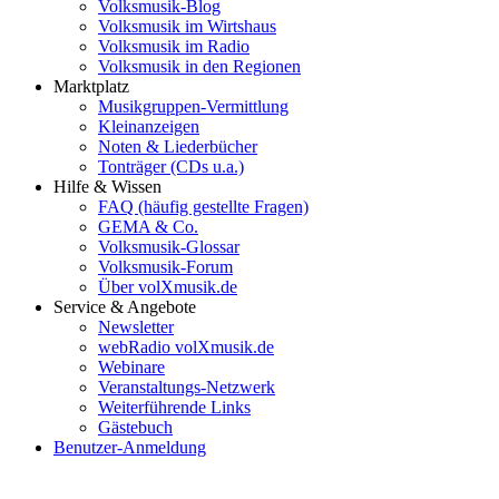
Volksmusik-Blog
Volksmusik im Wirtshaus
Volksmusik im Radio
Volksmusik in den Regionen
Marktplatz
Musikgruppen-Vermittlung
Kleinanzeigen
Noten & Liederbücher
Tonträger (CDs u.a.)
Hilfe & Wissen
FAQ (häufig gestellte Fragen)
GEMA & Co.
Volksmusik-Glossar
Volksmusik-Forum
Über volXmusik.de
Service & Angebote
Newsletter
webRadio volXmusik.de
Webinare
Veranstaltungs-Netzwerk
Weiterführende Links
Gästebuch
Benutzer-Anmeldung