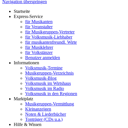
Navigation überspringen
Startseite
Express-Service
für Musikanten
für Veranstalter
für Musikgruppen-Vertreter
für Volksmusik-Liebhaber
für musikantenfreundl. Wirte
für Musiklehrer
für Volkstänzer
Benutzer anmelden
Informationen
Volksmusik-Termine
Musikgruppen-Verzeichnis
Volksmusik-Blog
Volksmusik im Wirtshaus
Volksmusik im Radio
Volksmusik in den Regionen
Marktplatz
Musikgruppen-Vermittlung
Kleinanzeigen
Noten & Liederbücher
Tonträger (CDs u.a.)
Hilfe & Wissen