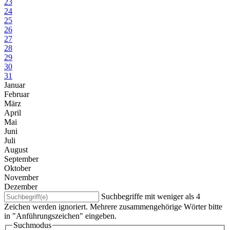
23
24
25
26
27
28
29
30
31
Januar
Februar
März
April
Mai
Juni
Juli
August
September
Oktober
November
Dezember
Suchbegriffe mit weniger als 4
Zeichen werden ignoriert. Mehrere zusammengehörige Wörter bitte
in "Anführungszeichen" eingeben.
Suchmodus