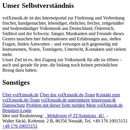
Unser Selbstverständnis
volXmusik.de ist
das
Internetportal zur Förderung und Verbreitung
frischer, handgemachter, lebendiger, ehrlicher, frecher, zeitgemäßer
und bodenständiger Volksmusik aus Deutschland, Österreich,
Südtirol und der Schweiz. Sänger, Musikanten und Freunde dieses
Genres tauschen hier Informationen und Erfahrungen aus, stellen
Fragen, finden Antworten – und versorgen sich gegenseitig mit
Instrumenten, Noten, Tonträgern, Unterricht, Kontakten und vielem
mehr.
Unser Ziel ist es, den Zugang zur Volksmusik für alle zu öffnen –
auch und gerade für jene, die bislang noch keinen persönlichen
Bezug dazu hatten.
Sonstiges
Über volXmusik.de
Über das volXmusik.de-Team
Kontakt zum
volXmusik.de-Team
volXmusik.de unterstützen
Impressum &
Datenschutz
Problem mit dieser Seite melden
Mein volXmusik.de
Benutzer-Login
Idee und Realisierung:
Webdesign
@ IT-Solutions
4U
-
Walter Säckl
,
Keltenstr. 2 B
,
86356
Neusäß
, Tel.
+49 176 10015151
+49 176 10015151