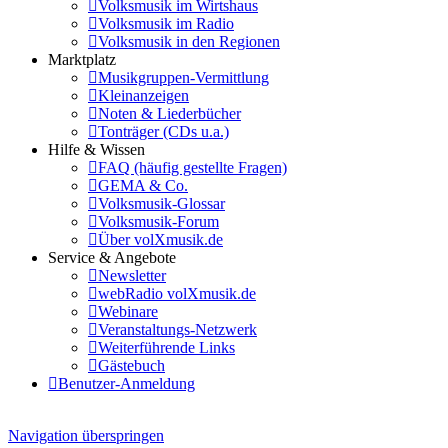
Volksmusik im Wirtshaus
Volksmusik im Radio
Volksmusik in den Regionen
Marktplatz
Musikgruppen-Vermittlung
Kleinanzeigen
Noten & Liederbücher
Tonträger (CDs u.a.)
Hilfe & Wissen
FAQ (häufig gestellte Fragen)
GEMA & Co.
Volksmusik-Glossar
Volksmusik-Forum
Über volXmusik.de
Service & Angebote
Newsletter
webRadio volXmusik.de
Webinare
Veranstaltungs-Netzwerk
Weiterführende Links
Gästebuch
Benutzer-Anmeldung
Navigation überspringen