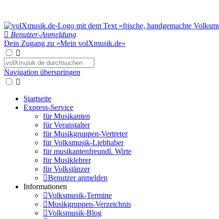
Benutzer-Anmeldung
Dein Zugang zu »Mein volXmusik.de«
Navigation überspringen
Startseite
Express-Service
für Musikanten
für Veranstalter
für Musikgruppen-Vertreter
für Volksmusik-Liebhaber
für musikantenfreundl. Wirte
für Musiklehrer
für Volkstänzer
Benutzer anmelden
Informationen
Volksmusik-Termine
Musikgruppen-Verzeichnis
Volksmusik-Blog