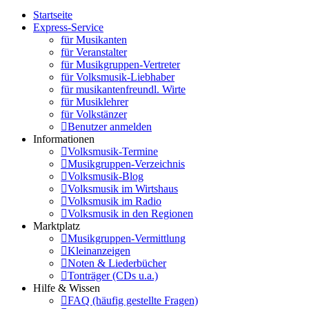
Startseite
Express-Service
für Musikanten
für Veranstalter
für Musikgruppen-Vertreter
für Volksmusik-Liebhaber
für musikantenfreundl. Wirte
für Musiklehrer
für Volkstänzer
Benutzer anmelden
Informationen
Volksmusik-Termine
Musikgruppen-Verzeichnis
Volksmusik-Blog
Volksmusik im Wirtshaus
Volksmusik im Radio
Volksmusik in den Regionen
Marktplatz
Musikgruppen-Vermittlung
Kleinanzeigen
Noten & Liederbücher
Tonträger (CDs u.a.)
Hilfe & Wissen
FAQ (häufig gestellte Fragen)