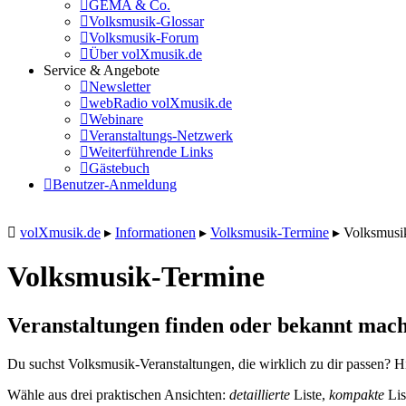
GEMA & Co.
Volksmusik-Glossar
Volksmusik-Forum
Über volXmusik.de
Service & Angebote
Newsletter
webRadio volXmusik.de
Webinare
Veranstaltungs-Netzwerk
Weiterführende Links
Gästebuch
Benutzer-Anmeldung
volXmusik.de
▸
Informationen
▸
Volksmusik-Termine
▸
Volksmusi
Volksmusik-Termine
Veranstaltungen finden oder bekannt mach
Du suchst Volksmusik-Veranstaltungen, die wirklich zu dir passen? Hi
Wähle aus drei praktischen Ansichten:
detaillierte
Liste,
kompakte
Lis