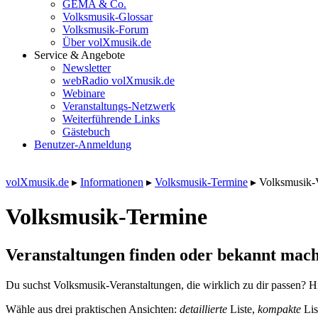
GEMA & Co.
Volksmusik-Glossar
Volksmusik-Forum
Über volXmusik.de
Service & Angebote
Newsletter
webRadio volXmusik.de
Webinare
Veranstaltungs-Netzwerk
Weiterführende Links
Gästebuch
Benutzer-Anmeldung
volXmusik.de
▸
Informationen
▸
Volksmusik-Termine
▸
Volksmusik-
Volksmusik-Termine
Veranstaltungen finden oder bekannt mach
Du suchst Volksmusik-Veranstaltungen, die wirklich zu dir passen? Hi
Wähle aus drei praktischen Ansichten:
detaillierte
Liste,
kompakte
Lis