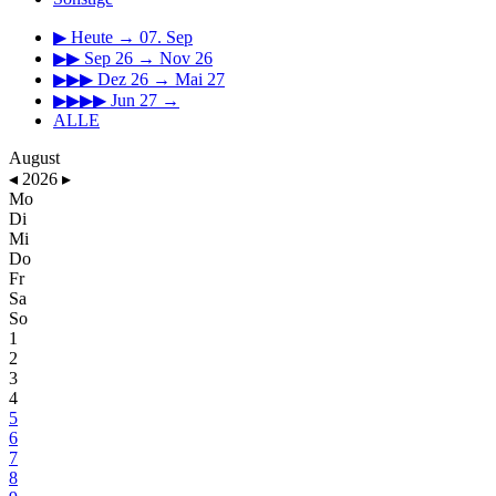
▶
Heute → 07. Sep
▶▶
Sep 26 → Nov 26
▶▶▶
Dez 26 → Mai 27
▶▶▶▶
Jun 27 →
ALLE
August
◂
2026
▸
Mo
Di
Mi
Do
Fr
Sa
So
1
2
3
4
5
6
7
8