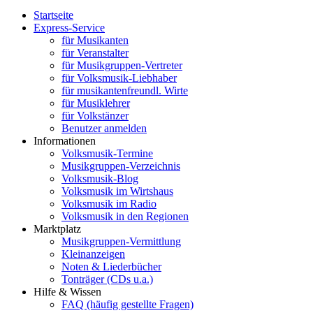
Startseite
Express-Service
für Musikanten
für Veranstalter
für Musikgruppen-Vertreter
für Volksmusik-Liebhaber
für musikantenfreundl. Wirte
für Musiklehrer
für Volkstänzer
Benutzer anmelden
Informationen
Volksmusik-Termine
Musikgruppen-Verzeichnis
Volksmusik-Blog
Volksmusik im Wirtshaus
Volksmusik im Radio
Volksmusik in den Regionen
Marktplatz
Musikgruppen-Vermittlung
Kleinanzeigen
Noten & Liederbücher
Tonträger (CDs u.a.)
Hilfe & Wissen
FAQ (häufig gestellte Fragen)