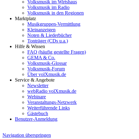
Volksmusik im Wirtshaus
Volksmusik im Radio
Volksmusik in den Regionen
Marktplatz
Musikgruppen-Vermittlung
Kleinanzeigen
Noten & Liederbücher
Tonträger (CDs u.a.)
Hilfe & Wissen
FAQ (häufig gestellte Fragen)
GEMA & Co.
Volksmusik-Glossar
Volksmusik-Forum
Über volXmusik.de
Service & Angebote
Newsletter
webRadio volXmusik.de
Webinare
Veranstaltungs-Netzwerk
Weiterführende Links
Gästebuch
Benutzer-Anmeldung
Navigation überspringen