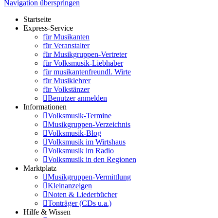
Navigation überspringen
Startseite
Express-Service
für Musikanten
für Veranstalter
für Musikgruppen-Vertreter
für Volksmusik-Liebhaber
für musikantenfreundl. Wirte
für Musiklehrer
für Volkstänzer
Benutzer anmelden
Informationen
Volksmusik-Termine
Musikgruppen-Verzeichnis
Volksmusik-Blog
Volksmusik im Wirtshaus
Volksmusik im Radio
Volksmusik in den Regionen
Marktplatz
Musikgruppen-Vermittlung
Kleinanzeigen
Noten & Liederbücher
Tonträger (CDs u.a.)
Hilfe & Wissen