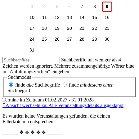
3
4
5
6
7
8
9
10
11
12
13
14
15
16
17
18
19
20
21
22
23
24
25
26
27
28
29
30
31
Suchbegriffe mit weniger als 4
Zeichen werden ignoriert. Mehrere zusammengehörige Wörter bitte
in "Anführungszeichen" eingeben.
Suchmodus
finde
alle
Suchbegriffe
finde
mindestens einen
Suchbegriff
Termine im Zeitraum 01.02.2027 - 31.01.2028
Ansicht wechseln zu: Alle Veranstaltungsdetails ausgeklappt
Es wurden keine Veranstaltungen gefunden, die deinen
Filterkriterien entsprechen.
⎯⎯⎯⎯⎯ ❖ ❖ ❖ ❖ ❖ ⎯⎯⎯⎯⎯