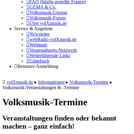
FAQ (häufig gestellte Fragen)
GEMA & Co.
Volksmusik-Glossar
Volksmusik-Forum
Über volXmusik.de
Service & Angebote
Newsletter
webRadio volXmusik.de
Webinare
Veranstaltungs-Netzwerk
Weiterführende Links
Gästebuch
Benutzer-Anmeldung
volXmusik.de
▸
Informationen
▸
Volksmusik-Termine
▸
Volksmusik-Veranstaltungen & -Termine
Volksmusik-Termine
Veranstaltungen finden oder bekannt
machen – ganz einfach!