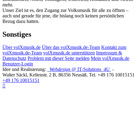
mehr.
Unser Ziel ist es, den Zugang zur Volksmusik für alle zu öffnen –
auch und gerade für jene, die bislang noch keinen persönlichen
Bezug dazu hatten.
Sonstiges
Über volXmusik.de
Über das volXmusik.de-Team
Kontakt zum
volXmusik.de-Team
volXmusik.de unterstützen
Impressum &
Datenschutz
Problem mit dieser Seite melden
Mein volXmusik.de
Benutzer-Login
Idee und Realisierung:
Webdesign
@ IT-Solutions
4U
-
Walter Säckl
,
Keltenstr. 2 B
,
86356
Neusäß
, Tel.
+49 176 10015151
+49 176 10015151