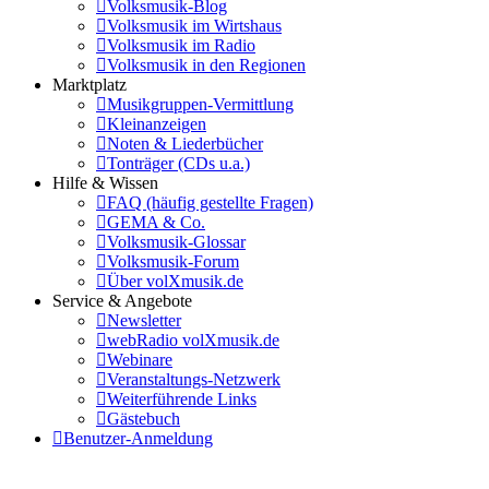
Volksmusik-Blog
Volksmusik im Wirtshaus
Volksmusik im Radio
Volksmusik in den Regionen
Marktplatz
Musikgruppen-Vermittlung
Kleinanzeigen
Noten & Liederbücher
Tonträger (CDs u.a.)
Hilfe & Wissen
FAQ (häufig gestellte Fragen)
GEMA & Co.
Volksmusik-Glossar
Volksmusik-Forum
Über volXmusik.de
Service & Angebote
Newsletter
webRadio volXmusik.de
Webinare
Veranstaltungs-Netzwerk
Weiterführende Links
Gästebuch
Benutzer-Anmeldung