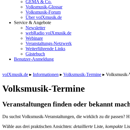
GEMA & Co.
Volksmusik-Glossar
Volksmusik-Forum
Über volXmusik.de
Service & Angebote
Newsletter
webRadio volXmusik.de
Webinare
Veranstaltungs-Netzwerk
Weiterführende Links
Gästebuch
Benutzer-Anmeldung
volXmusik.de
▸
Informationen
▸
Volksmusik-Termine
▸
Volksmusik-
Volksmusik-Termine
Veranstaltungen finden oder bekannt mach
Du suchst Volksmusik-Veranstaltungen, die wirklich zu dir passen? Hi
Wähle aus drei praktischen Ansichten:
detaillierte
Liste,
kompakte
Lis