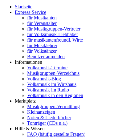
Startseite
Express-Service
für Musikanten
für Veranstalter
für Musikgruppen-Vertreter
für Volksmusik-Liebhaber
für musikantenfreundl. Wirte
für Musiklehrer
für Volkstänzer
Benutzer anmelden
Informationen
Volksmusik-Termine
Musikgruppen-Verzeichnis
Volksmusik-Blog
Volksmusik im Wirtshaus
Volksmusik im Radio
Volksmusik in den Regionen
Marktplatz
Musikgruppen-Vermittlung
Kleinanzeigen
Noten & Liederbücher
Tonträger (CDs u.a.)
Hilfe & Wissen
FAQ (häufig gestellte Fragen)