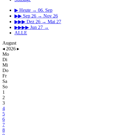
▶
Heute → 06. Sep
▶▶
Sep 26 → Nov 26
▶▶▶
Dez 26 → Mai 27
▶▶▶▶
Jun 27 →
ALLE
August
◂
2026
▸
Mo
Di
Mi
Do
Fr
Sa
So
1
2
3
4
5
6
7
8