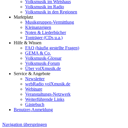
Volksmusik im Wirtshaus
Volksmusik im Radio
Volksmusik in den Regionen
Marktplatz
Musikgruppen-Vermittlung
Kleinanzeigen
Noten & Liederbücher
Tonträger (CDs u.a.)
Hilfe & Wissen
FAQ (häufig gestellte Fragen)
GEMA & Co.
Volksmusik-Glossar
Volksmusik-Forum
Über volXmusik.de
Service & Angebote
Newsletter
webRadio volXmusik.de
Webinare
Veranstaltungs-Netzwerk
Weiterführende Links
Gästebuch
Benutzer-Anmeldung
Navigation überspringen