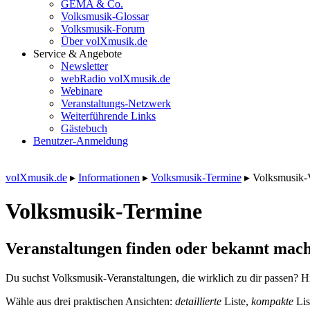
GEMA & Co.
Volksmusik-Glossar
Volksmusik-Forum
Über volXmusik.de
Service & Angebote
Newsletter
webRadio volXmusik.de
Webinare
Veranstaltungs-Netzwerk
Weiterführende Links
Gästebuch
Benutzer-Anmeldung
volXmusik.de
▸
Informationen
▸
Volksmusik-Termine
▸
Volksmusik-
Volksmusik-Termine
Veranstaltungen finden oder bekannt mach
Du suchst Volksmusik-Veranstaltungen, die wirklich zu dir passen? Hi
Wähle aus drei praktischen Ansichten:
detaillierte
Liste,
kompakte
Lis