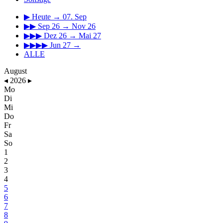
▶
Heute → 07. Sep
▶▶
Sep 26 → Nov 26
▶▶▶
Dez 26 → Mai 27
▶▶▶▶
Jun 27 →
ALLE
August
◂
2026
▸
Mo
Di
Mi
Do
Fr
Sa
So
1
2
3
4
5
6
7
8