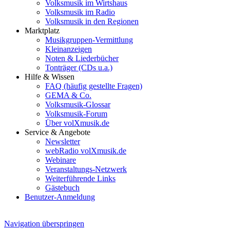
Volksmusik im Wirtshaus
Volksmusik im Radio
Volksmusik in den Regionen
Marktplatz
Musikgruppen-Vermittlung
Kleinanzeigen
Noten & Liederbücher
Tonträger (CDs u.a.)
Hilfe & Wissen
FAQ (häufig gestellte Fragen)
GEMA & Co.
Volksmusik-Glossar
Volksmusik-Forum
Über volXmusik.de
Service & Angebote
Newsletter
webRadio volXmusik.de
Webinare
Veranstaltungs-Netzwerk
Weiterführende Links
Gästebuch
Benutzer-Anmeldung
Navigation überspringen