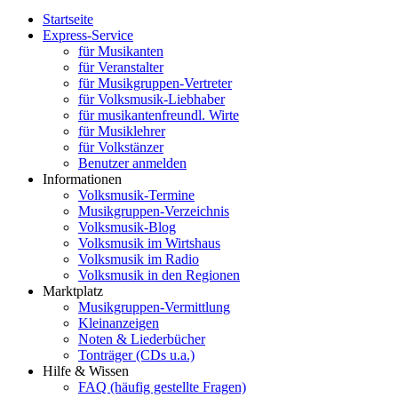
Startseite
Express-Service
für Musikanten
für Veranstalter
für Musikgruppen-Vertreter
für Volksmusik-Liebhaber
für musikantenfreundl. Wirte
für Musiklehrer
für Volkstänzer
Benutzer anmelden
Informationen
Volksmusik-Termine
Musikgruppen-Verzeichnis
Volksmusik-Blog
Volksmusik im Wirtshaus
Volksmusik im Radio
Volksmusik in den Regionen
Marktplatz
Musikgruppen-Vermittlung
Kleinanzeigen
Noten & Liederbücher
Tonträger (CDs u.a.)
Hilfe & Wissen
FAQ (häufig gestellte Fragen)