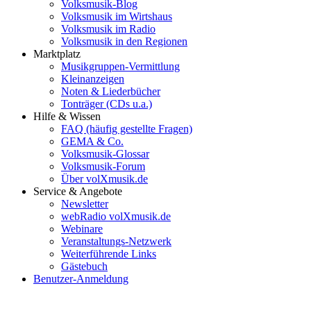
Volksmusik-Blog
Volksmusik im Wirtshaus
Volksmusik im Radio
Volksmusik in den Regionen
Marktplatz
Musikgruppen-Vermittlung
Kleinanzeigen
Noten & Liederbücher
Tonträger (CDs u.a.)
Hilfe & Wissen
FAQ (häufig gestellte Fragen)
GEMA & Co.
Volksmusik-Glossar
Volksmusik-Forum
Über volXmusik.de
Service & Angebote
Newsletter
webRadio volXmusik.de
Webinare
Veranstaltungs-Netzwerk
Weiterführende Links
Gästebuch
Benutzer-Anmeldung