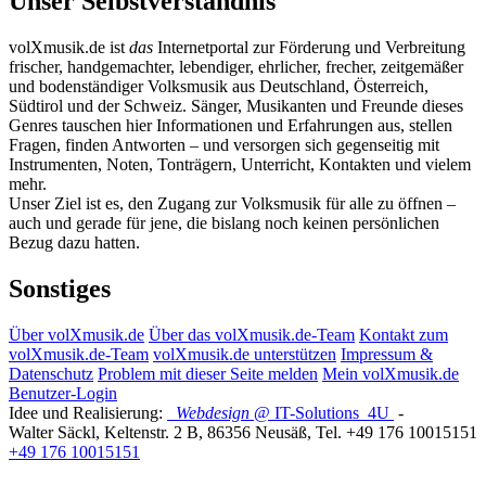
Unser Selbstverständnis
volXmusik.de ist
das
Internetportal zur Förderung und Verbreitung
frischer, handgemachter, lebendiger, ehrlicher, frecher, zeitgemäßer
und bodenständiger Volksmusik aus Deutschland, Österreich,
Südtirol und der Schweiz. Sänger, Musikanten und Freunde dieses
Genres tauschen hier Informationen und Erfahrungen aus, stellen
Fragen, finden Antworten – und versorgen sich gegenseitig mit
Instrumenten, Noten, Tonträgern, Unterricht, Kontakten und vielem
mehr.
Unser Ziel ist es, den Zugang zur Volksmusik für alle zu öffnen –
auch und gerade für jene, die bislang noch keinen persönlichen
Bezug dazu hatten.
Sonstiges
Über volXmusik.de
Über das volXmusik.de-Team
Kontakt zum
volXmusik.de-Team
volXmusik.de unterstützen
Impressum &
Datenschutz
Problem mit dieser Seite melden
Mein volXmusik.de
Benutzer-Login
Idee und Realisierung:
Webdesign
@ IT-Solutions
4U
-
Walter Säckl
,
Keltenstr. 2 B
,
86356
Neusäß
, Tel.
+49 176 10015151
+49 176 10015151