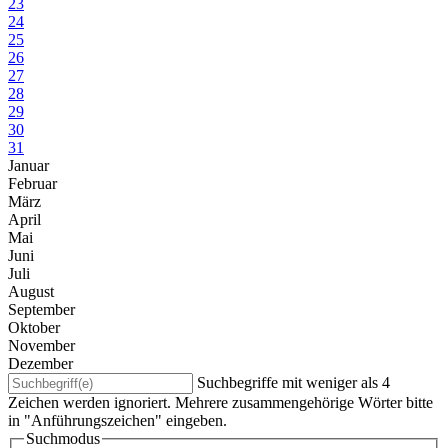
23
24
25
26
27
28
29
30
31
Januar
Februar
März
April
Mai
Juni
Juli
August
September
Oktober
November
Dezember
Suchbegriffe mit weniger als 4
Zeichen werden ignoriert. Mehrere zusammengehörige Wörter bitte
in "Anführungszeichen" eingeben.
Suchmodus