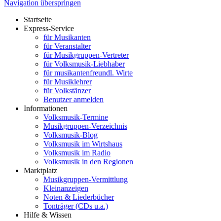
Navigation überspringen
Startseite
Express-Service
für Musikanten
für Veranstalter
für Musikgruppen-Vertreter
für Volksmusik-Liebhaber
für musikantenfreundl. Wirte
für Musiklehrer
für Volkstänzer
Benutzer anmelden
Informationen
Volksmusik-Termine
Musikgruppen-Verzeichnis
Volksmusik-Blog
Volksmusik im Wirtshaus
Volksmusik im Radio
Volksmusik in den Regionen
Marktplatz
Musikgruppen-Vermittlung
Kleinanzeigen
Noten & Liederbücher
Tonträger (CDs u.a.)
Hilfe & Wissen