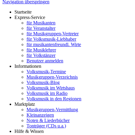
Navigation überspringen
Startseite
Express-Service
für Musikanten
für Veranstalter
für Musikgruppen-Vertreter
für Volksmusik-Liebhaber
für musikantenfreundl. Wirte
für Musiklehrer
für Volkstänzer
Benutzer anmelden
Informationen
Volksmusik-Termine
Musikgruppen-Verzeichnis
Volksmusik-Blog
Volksmusik im Wirtshaus
Volksmusik im Radio
Volksmusik in den Regionen
Marktplatz
Musikgruppen-Vermittlung
Kleinanzeigen
Noten & Liederbücher
Tonträger (CDs u.a.)
Hilfe & Wissen