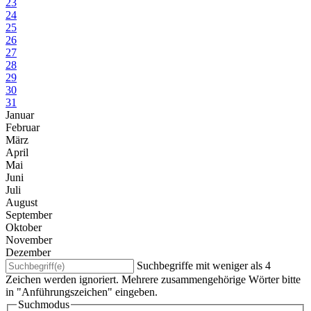
23
24
25
26
27
28
29
30
31
Januar
Februar
März
April
Mai
Juni
Juli
August
September
Oktober
November
Dezember
Suchbegriffe mit weniger als 4
Zeichen werden ignoriert. Mehrere zusammengehörige Wörter bitte
in "Anführungszeichen" eingeben.
Suchmodus