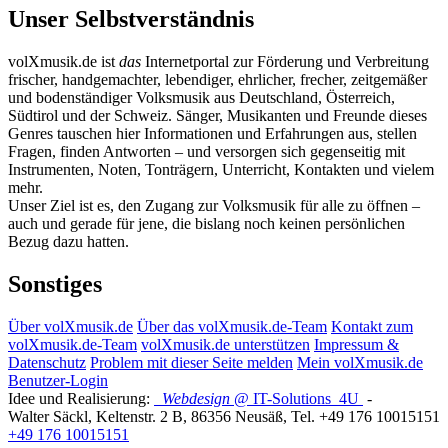
Unser Selbstverständnis
volXmusik.de ist
das
Internetportal zur Förderung und Verbreitung
frischer, handgemachter, lebendiger, ehrlicher, frecher, zeitgemäßer
und bodenständiger Volksmusik aus Deutschland, Österreich,
Südtirol und der Schweiz. Sänger, Musikanten und Freunde dieses
Genres tauschen hier Informationen und Erfahrungen aus, stellen
Fragen, finden Antworten – und versorgen sich gegenseitig mit
Instrumenten, Noten, Tonträgern, Unterricht, Kontakten und vielem
mehr.
Unser Ziel ist es, den Zugang zur Volksmusik für alle zu öffnen –
auch und gerade für jene, die bislang noch keinen persönlichen
Bezug dazu hatten.
Sonstiges
Über volXmusik.de
Über das volXmusik.de-Team
Kontakt zum
volXmusik.de-Team
volXmusik.de unterstützen
Impressum &
Datenschutz
Problem mit dieser Seite melden
Mein volXmusik.de
Benutzer-Login
Idee und Realisierung:
Webdesign
@ IT-Solutions
4U
-
Walter Säckl
,
Keltenstr. 2 B
,
86356
Neusäß
, Tel.
+49 176 10015151
+49 176 10015151