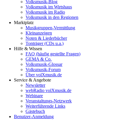
Volksmusik-Blog
Volksmusik im Wirtshaus
Volksmusik im Radio
Volksmusik in den Regionen
Marktplatz
Musikgruppen-Vermittlung
Kleinanzeigen
Noten & Liederbücher
Tonträger (CDs u.a.)
Hilfe & Wissen
FAQ (häufig gestellte Fragen)
GEMA & Co.
Volksmusik-Glossar
Volksmusik-Forum
Über volXmusik.de
Service & Angebote
Newsletter
webRadio volXmusik.de
Webinare
Veranstaltungs-Netzwerk
Weiterführende Links
Gästebuch
Benutzer-Anmeldung