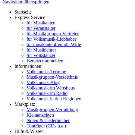
Navigation überspringen
Startseite
Express-Service
für Musikanten
für Veranstalter
für Musikgruppen-Vertreter
für Volksmusik-Liebhaber
für musikantenfreundl. Wirte
für Musiklehrer
für Volkstänzer
Benutzer anmelden
Informationen
Volksmusik-Termine
Musikgruppen-Verzeichnis
Volksmusik-Blog
Volksmusik im Wirtshaus
Volksmusik im Radio
Volksmusik in den Regionen
Marktplatz
Musikgruppen-Vermittlung
Kleinanzeigen
Noten & Liederbücher
Tonträger (CDs u.a.)
Hilfe & Wissen