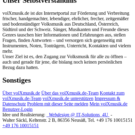
Unser Selbstverständnis
volXmusik.de ist
das
Internetportal zur Förderung und Verbreitung
frischer, handgemachter, lebendiger, ehrlicher, frecher, zeitgemäßer
und bodenständiger Volksmusik aus Deutschland, Österreich,
Südtirol und der Schweiz. Sänger, Musikanten und Freunde dieses
Genres tauschen hier Informationen und Erfahrungen aus, stellen
Fragen, finden Antworten – und versorgen sich gegenseitig mit
Instrumenten, Noten, Tonträgern, Unterricht, Kontakten und vielem
mehr.
Unser Ziel ist es, den Zugang zur Volksmusik für alle zu öffnen –
auch und gerade für jene, die bislang noch keinen persönlichen
Bezug dazu hatten.
Sonstiges
Über volXmusik.de
Über das volXmusik.de-Team
Kontakt zum
volXmusik.de-Team
volXmusik.de unterstützen
Impressum &
Datenschutz
Problem mit dieser Seite melden
Mein volXmusik.de
Benutzer-Login
Idee und Realisierung:
Webdesign
@ IT-Solutions
4U
-
Walter Säckl
,
Keltenstr. 2 B
,
86356
Neusäß
, Tel.
+49 176 10015151
+49 176 10015151