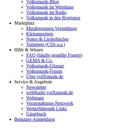
Volksmusik-Blog
Volksmusik im Wirtshaus
Volksmusik im Radio
Volksmusik in den Regionen
Marktplatz
Musikgruppen-Vermittlung
Kleinanzeigen
Noten & Liederbücher
Tonträger (CDs u.a.)
Hilfe & Wissen
FAQ (häufig gestellte Fragen)
GEMA & Co.
Volksmusik-Glossar
Volksmusik-Forum
Über volXmusik.de
Service & Angebote
Newsletter
webRadio volXmusik.de
Webinare
Veranstaltungs-Netzwerk
Weiterführende Links
Gästebuch
Benutzer-Anmeldung