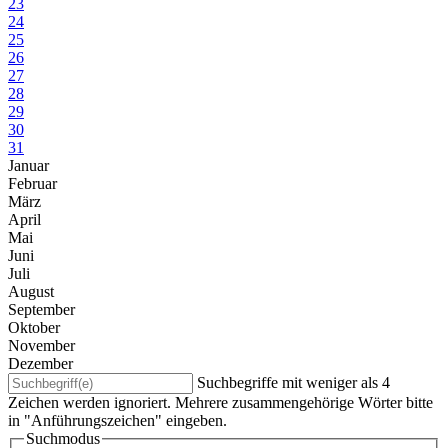
23
24
25
26
27
28
29
30
31
Januar
Februar
März
April
Mai
Juni
Juli
August
September
Oktober
November
Dezember
Suchbegriffe mit weniger als 4
Zeichen werden ignoriert. Mehrere zusammengehörige Wörter bitte
in "Anführungszeichen" eingeben.
Suchmodus