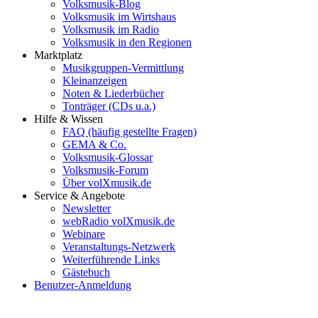
Volksmusik-Blog
Volksmusik im Wirtshaus
Volksmusik im Radio
Volksmusik in den Regionen
Marktplatz
Musikgruppen-Vermittlung
Kleinanzeigen
Noten & Liederbücher
Tonträger (CDs u.a.)
Hilfe & Wissen
FAQ (häufig gestellte Fragen)
GEMA & Co.
Volksmusik-Glossar
Volksmusik-Forum
Über volXmusik.de
Service & Angebote
Newsletter
webRadio volXmusik.de
Webinare
Veranstaltungs-Netzwerk
Weiterführende Links
Gästebuch
Benutzer-Anmeldung