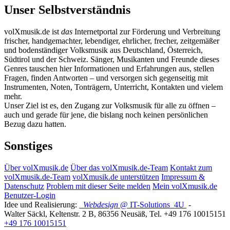
Unser Selbstverständnis
volXmusik.de ist
das
Internetportal zur Förderung und Verbreitung
frischer, handgemachter, lebendiger, ehrlicher, frecher, zeitgemäßer
und bodenständiger Volksmusik aus Deutschland, Österreich,
Südtirol und der Schweiz. Sänger, Musikanten und Freunde dieses
Genres tauschen hier Informationen und Erfahrungen aus, stellen
Fragen, finden Antworten – und versorgen sich gegenseitig mit
Instrumenten, Noten, Tonträgern, Unterricht, Kontakten und vielem
mehr.
Unser Ziel ist es, den Zugang zur Volksmusik für alle zu öffnen –
auch und gerade für jene, die bislang noch keinen persönlichen
Bezug dazu hatten.
Sonstiges
Über volXmusik.de
Über das volXmusik.de-Team
Kontakt zum
volXmusik.de-Team
volXmusik.de unterstützen
Impressum &
Datenschutz
Problem mit dieser Seite melden
Mein volXmusik.de
Benutzer-Login
Idee und Realisierung:
Webdesign
@ IT-Solutions
4U
-
Walter Säckl
,
Keltenstr. 2 B
,
86356
Neusäß
, Tel.
+49 176 10015151
+49 176 10015151