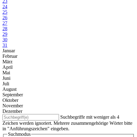
23
24
25
26
27
28
29
30
31
Januar
Februar
März
April
Mai
Juni
Juli
August
September
Oktober
November
Dezember
Suchbegriffe mit weniger als 4
Zeichen werden ignoriert. Mehrere zusammengehörige Wörter bitte
in "Anführungszeichen" eingeben.
Suchmodus