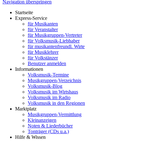
Navigation überspringen
Startseite
Express-Service
für Musikanten
für Veranstalter
für Musikgruppen-Vertreter
für Volksmusik-Liebhaber
für musikantenfreundl. Wirte
für Musiklehrer
für Volkstänzer
Benutzer anmelden
Informationen
Volksmusik-Termine
Musikgruppen-Verzeichnis
Volksmusik-Blog
Volksmusik im Wirtshaus
Volksmusik im Radio
Volksmusik in den Regionen
Marktplatz
Musikgruppen-Vermittlung
Kleinanzeigen
Noten & Liederbücher
Tonträger (CDs u.a.)
Hilfe & Wissen