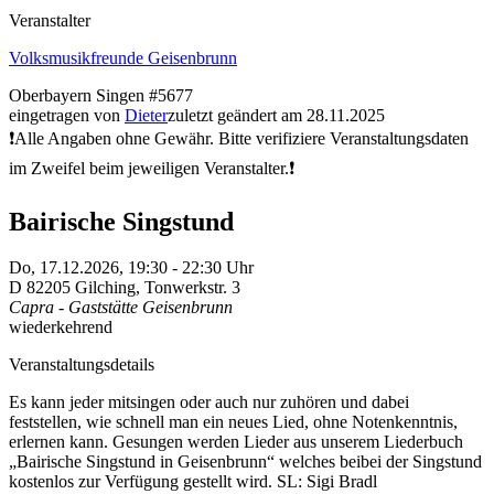
Veranstalter
Volksmusikfreunde Geisenbrunn
Oberbayern
Singen
#5677
eingetragen von
Dieter
zuletzt geändert am 28.11.2025
❗Alle Angaben ohne Gewähr. Bitte verifiziere Veranstaltungsdaten
im Zweifel beim jeweiligen Veranstalter.❗
Bairische Singstund
Do,
17.12.2026, 19:30
- 22:30
Uhr
D
82205
Gilching
,
Tonwerkstr. 3
Capra - Gaststätte Geisenbrunn
wiederkehrend
Veranstaltungsdetails
Es kann jeder mitsingen oder auch nur zuhören und dabei
feststellen, wie schnell man ein neues Lied, ohne Notenkenntnis,
erlernen kann. Gesungen werden Lieder aus unserem Liederbuch
„Bairische Singstund in Geisenbrunn“ welches beibei der Singstund
kostenlos zur Verfügung gestellt wird. SL: Sigi Bradl