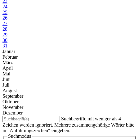
23
24
25
26
27
28
29
30
31
Januar
Februar
März
April
Mai
Juni
Juli
August
September
Oktober
November
Dezember
Suchbegriffe mit weniger als 4
Zeichen werden ignoriert. Mehrere zusammengehörige Wörter bitte
in "Anführungszeichen" eingeben.
Suchmodus