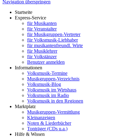
Navigation überspringen
Startseite
Express-Service
für Musikanten
für Veranstalter
für Musikgruppen-Vertreter
für Volksmusik-Liebhaber
für musikantenfreundl. Wirte
für Musiklehrer
für Volkstänzer
Benutzer anmelden
Informationen
Volksmusik-Termine
Musikgruppen-Verzeichnis
Volksmusik-Blog
Volksmusik im Wirtshaus
Volksmusik im Radio
Volksmusik in den Regionen
Marktplatz
Musikgruppen-Vermittlung
Kleinanzeigen
Noten & Liederbücher
Tonträger (CDs u.a.)
Hilfe & Wissen