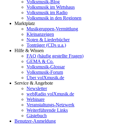
Volksmusik-Blog
Volksmusik im Wirtshaus
Volksmusik im Radio
Volksmusik in den Regionen
Marktplatz
Musikgruppen-Vermittlung
Kleinanzeigen
Noten & Liederbücher
Tonträger (CDs u.a.)
Hilfe & Wissen
FAQ (häufig gestellte Fragen)
GEMA & Co.
Volksmusik-Glossar
Volksmusik-Forum
Über volXmusik.de
Service & Angebote
Newsletter
webRadio volXmusik.de
Webinare
Veranstaltungs-Netzwerk
Weiterführende Links
Gästebuch
Benutzer-Anmeldung