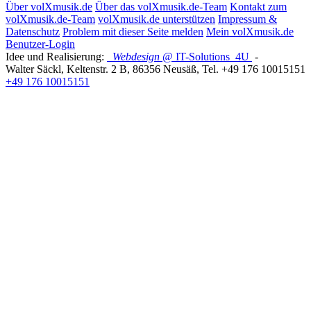
Über volXmusik.de
Über das volXmusik.de-Team
Kontakt zum
volXmusik.de-Team
volXmusik.de unterstützen
Impressum &
Datenschutz
Problem mit dieser Seite melden
Mein volXmusik.de
Benutzer-Login
Idee und Realisierung:
Webdesign
@ IT-Solutions
4U
-
Walter Säckl
,
Keltenstr. 2 B
,
86356
Neusäß
, Tel.
+49 176 10015151
+49 176 10015151