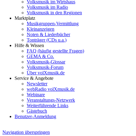
Volksmusik im Wirtshaus
Volksmusik im Radio
Volksmusik in den Regionen
Marktplatz
Musikgruppen-Vermittlung
Kleinanzeigen
Noten & Liederbücher
Tonträger (CDs u.a.)
Hilfe & Wissen
FAQ (häufig gestellte Fragen)
GEMA & Co.
Volksmusik-Glossar
Volksmusik-Forum
Über volXmusik.de
Service & Angebote
Newsletter
webRadio volXmusik.de
Webinare
Veranstaltungs-Netzwerk
Weiterführende Links
Gästebuch
Benutzer-Anmeldung
Navigation überspringen