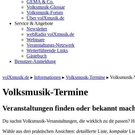
GEMA & Co.
Volksmusik-Glossar
Volksmusik-Forum
Über volXmusik.de
Service & Angebote
Newsletter
webRadio volXmusik.de
Webinare
Veranstaltungs-Netzwerk
Weiterführende Links
Gästebuch
Benutzer-Anmeldung
volXmusik.de
▸
Informationen
▸
Volksmusik-Termine
▸
Volksmusik-
Volksmusik-Termine
Veranstaltungen finden oder bekannt mach
Du suchst Volksmusik-Veranstaltungen, die wirklich zu dir passen? Hi
Wähle aus drei praktischen Ansichten:
detaillierte
Liste,
kompakte
Lis