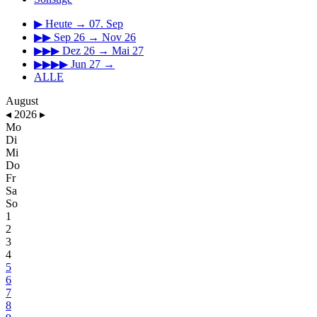
▶
Heute → 07. Sep
▶▶
Sep 26 → Nov 26
▶▶▶
Dez 26 → Mai 27
▶▶▶▶
Jun 27 →
ALLE
August
◂
2026
▸
Mo
Di
Mi
Do
Fr
Sa
So
1
2
3
4
5
6
7
8