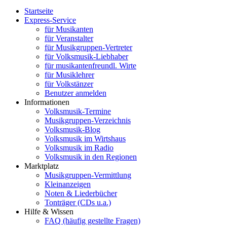
Startseite
Express-Service
für Musikanten
für Veranstalter
für Musikgruppen-Vertreter
für Volksmusik-Liebhaber
für musikantenfreundl. Wirte
für Musiklehrer
für Volkstänzer
Benutzer anmelden
Informationen
Volksmusik-Termine
Musikgruppen-Verzeichnis
Volksmusik-Blog
Volksmusik im Wirtshaus
Volksmusik im Radio
Volksmusik in den Regionen
Marktplatz
Musikgruppen-Vermittlung
Kleinanzeigen
Noten & Liederbücher
Tonträger (CDs u.a.)
Hilfe & Wissen
FAQ (häufig gestellte Fragen)