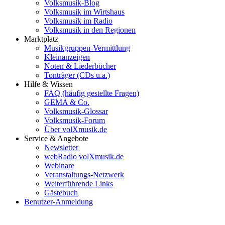
Volksmusik-Blog
Volksmusik im Wirtshaus
Volksmusik im Radio
Volksmusik in den Regionen
Marktplatz
Musikgruppen-Vermittlung
Kleinanzeigen
Noten & Liederbücher
Tonträger (CDs u.a.)
Hilfe & Wissen
FAQ (häufig gestellte Fragen)
GEMA & Co.
Volksmusik-Glossar
Volksmusik-Forum
Über volXmusik.de
Service & Angebote
Newsletter
webRadio volXmusik.de
Webinare
Veranstaltungs-Netzwerk
Weiterführende Links
Gästebuch
Benutzer-Anmeldung