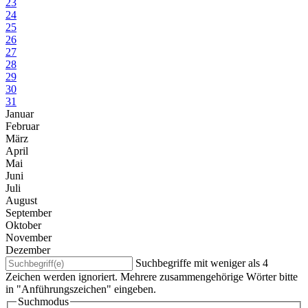
23
24
25
26
27
28
29
30
31
Januar
Februar
März
April
Mai
Juni
Juli
August
September
Oktober
November
Dezember
Suchbegriffe mit weniger als 4
Zeichen werden ignoriert. Mehrere zusammengehörige Wörter bitte
in "Anführungszeichen" eingeben.
Suchmodus