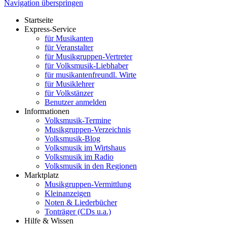
Navigation überspringen
Startseite
Express-Service
für Musikanten
für Veranstalter
für Musikgruppen-Vertreter
für Volksmusik-Liebhaber
für musikantenfreundl. Wirte
für Musiklehrer
für Volkstänzer
Benutzer anmelden
Informationen
Volksmusik-Termine
Musikgruppen-Verzeichnis
Volksmusik-Blog
Volksmusik im Wirtshaus
Volksmusik im Radio
Volksmusik in den Regionen
Marktplatz
Musikgruppen-Vermittlung
Kleinanzeigen
Noten & Liederbücher
Tonträger (CDs u.a.)
Hilfe & Wissen