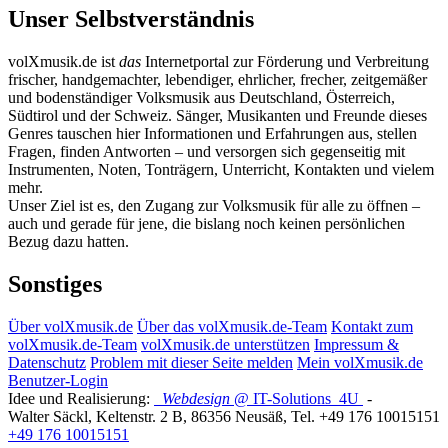
Unser Selbstverständnis
volXmusik.de ist
das
Internetportal zur Förderung und Verbreitung
frischer, handgemachter, lebendiger, ehrlicher, frecher, zeitgemäßer
und bodenständiger Volksmusik aus Deutschland, Österreich,
Südtirol und der Schweiz. Sänger, Musikanten und Freunde dieses
Genres tauschen hier Informationen und Erfahrungen aus, stellen
Fragen, finden Antworten – und versorgen sich gegenseitig mit
Instrumenten, Noten, Tonträgern, Unterricht, Kontakten und vielem
mehr.
Unser Ziel ist es, den Zugang zur Volksmusik für alle zu öffnen –
auch und gerade für jene, die bislang noch keinen persönlichen
Bezug dazu hatten.
Sonstiges
Über volXmusik.de
Über das volXmusik.de-Team
Kontakt zum
volXmusik.de-Team
volXmusik.de unterstützen
Impressum &
Datenschutz
Problem mit dieser Seite melden
Mein volXmusik.de
Benutzer-Login
Idee und Realisierung:
Webdesign
@ IT-Solutions
4U
-
Walter Säckl
,
Keltenstr. 2 B
,
86356
Neusäß
, Tel.
+49 176 10015151
+49 176 10015151