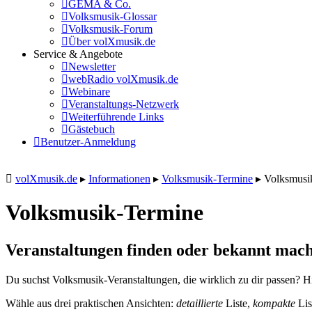
GEMA & Co.
Volksmusik-Glossar
Volksmusik-Forum
Über volXmusik.de
Service & Angebote
Newsletter
webRadio volXmusik.de
Webinare
Veranstaltungs-Netzwerk
Weiterführende Links
Gästebuch
Benutzer-Anmeldung
volXmusik.de
▸
Informationen
▸
Volksmusik-Termine
▸
Volksmusi
Volksmusik-Termine
Veranstaltungen finden oder bekannt mach
Du suchst Volksmusik-Veranstaltungen, die wirklich zu dir passen? Hi
Wähle aus drei praktischen Ansichten:
detaillierte
Liste,
kompakte
Lis