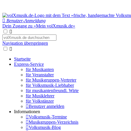
Benutzer-Anmeldung
Dein Zugang zu »Mein volXmusik.de«
Navigation überspringen
Startseite
Express-Service
für Musikanten
für Veranstalter
für Musikgruppen-Vertreter
für Volksmusik-Liebhaber
für musikantenfreundl. Wirte
für Musiklehrer
für Volkstänzer
Benutzer anmelden
Informationen
Volksmusik-Termine
Musikgruppen-Verzeichnis
Volksmusik-Blog