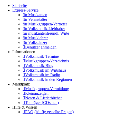
Startseite
Express-Service
für Musikanten
für Veranstalter
für Musikgruppen-Vertreter
für Volksmusik-Liebhaber
für musikantenfreundl. Wirte
für Musiklehrer
für Volkstänzer
Benutzer anmelden
Informationen
Volksmusik-Termine
Musikgruppen-Verzeichnis
Volksmusik-Blog
Volksmusik im Wirtshaus
Volksmusik im Radio
Volksmusik in den Regionen
Marktplatz
Musikgruppen-Vermittlung
Kleinanzeigen
Noten & Liederbücher
Tonträger (CDs u.a.)
Hilfe & Wissen
FAQ (häufig gestellte Fragen)