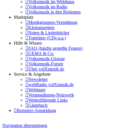
Volksmusik im Wirtshaus
Volksmusik im Radio
Volksmusik in den Regionen
Marktplatz
Musikgruppen-Vermittlung
Kleinanzeigen
Noten & Liederbücher
Tonträger (CDs u.a.)
Hilfe & Wissen
FAQ (häufig gestellte Fragen)
GEMA & Co.
Volksmusik-Glossar
Volksmusik-Forum
Über volXmusik.de
Service & Angebote
Newsletter
webRadio volXmusik.de
Webinare
Veranstaltungs-Netzwerk
Weiterführende Links
Gästebuch
Benutzer-Anmeldung
Navigation überspringen