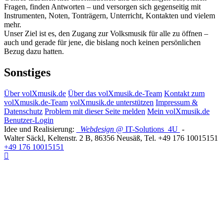
Fragen, finden Antworten – und versorgen sich gegenseitig mit
Instrumenten, Noten, Tonträgern, Unterricht, Kontakten und vielem
mehr.
Unser Ziel ist es, den Zugang zur Volksmusik für alle zu öffnen –
auch und gerade für jene, die bislang noch keinen persönlichen
Bezug dazu hatten.
Sonstiges
Über volXmusik.de
Über das volXmusik.de-Team
Kontakt zum
volXmusik.de-Team
volXmusik.de unterstützen
Impressum &
Datenschutz
Problem mit dieser Seite melden
Mein volXmusik.de
Benutzer-Login
Idee und Realisierung:
Webdesign
@ IT-Solutions
4U
-
Walter Säckl
,
Keltenstr. 2 B
,
86356
Neusäß
, Tel.
+49 176 10015151
+49 176 10015151