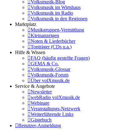
Volksmusik-Blog
Volksmusik im Wirtshaus
Volksmusik im Radio
Volksmusik in den Regionen
Marktplatz
Musikgruppen-Vermittlung
Kleinanzeigen
Noten & Liederbücher
Tonträger (CDs u.a.)
Hilfe & Wissen
FAQ (häufig gestellte Fragen)
GEMA & Co.
Volksmusik-Glossar
Volksmusik-Forum
Über volXmusik.de
Service & Angebote
Newsletter
webRadio volXmusik.de
Webinare
Veranstaltungs-Netzwerk
Weiterführende Links
Gästebuch
Benutzer-Anmeldung