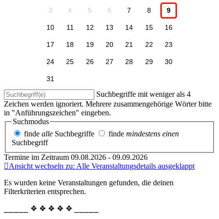
3
4
5
6
7
8
9
10
11
12
13
14
15
16
17
18
19
20
21
22
23
24
25
26
27
28
29
30
31
Suchbegriffe mit weniger als 4
Zeichen werden ignoriert. Mehrere zusammengehörige Wörter bitte
in "Anführungszeichen" eingeben.
Suchmodus
finde
alle
Suchbegriffe
finde
mindestens einen
Suchbegriff
Termine im Zeitraum 09.08.2026 - 09.09.2026
Ansicht wechseln zu: Alle Veranstaltungsdetails ausgeklappt
Es wurden keine Veranstaltungen gefunden, die deinen
Filterkriterien entsprechen.
⎯⎯⎯⎯⎯ ❖ ❖ ❖ ❖ ❖ ⎯⎯⎯⎯⎯