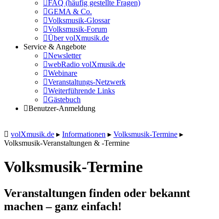
FAQ (häufig gestellte Fragen)
GEMA & Co.
Volksmusik-Glossar
Volksmusik-Forum
Über volXmusik.de
Service & Angebote
Newsletter
webRadio volXmusik.de
Webinare
Veranstaltungs-Netzwerk
Weiterführende Links
Gästebuch
Benutzer-Anmeldung
volXmusik.de
▸
Informationen
▸
Volksmusik-Termine
▸
Volksmusik-Veranstaltungen & -Termine
Volksmusik-Termine
Veranstaltungen finden oder bekannt
machen – ganz einfach!