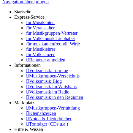
Navigation überspringen
Startseite
Express-Service
für Musikanten
für Veranstalter
für Musikgruppen-Vertreter
für Volksmusik-Liebhaber
für musikantenfreundl. Wirte
für Musiklehrer
für Volkstänzer
Benutzer anmelden
Informationen
Volksmusik-Termine
Musikgruppen-Verzeichnis
Volksmusik-Blog
Volksmusik im Wirtshaus
Volksmusik im Radio
Volksmusik in den Regionen
Marktplatz
Musikgruppen-Vermittlung
Kleinanzeigen
Noten & Liederbücher
Tonträger (CDs u.a.)
Hilfe & Wissen