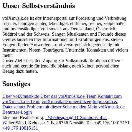
Unser Selbstverständnis
volXmusik.de ist
das
Internetportal zur Förderung und Verbreitung
frischer, handgemachter, lebendiger, ehrlicher, frecher, zeitgemäßer
und bodenständiger Volksmusik aus Deutschland, Österreich,
Südtirol und der Schweiz. Sänger, Musikanten und Freunde dieses
Genres tauschen hier Informationen und Erfahrungen aus, stellen
Fragen, finden Antworten – und versorgen sich gegenseitig mit
Instrumenten, Noten, Tonträgern, Unterricht, Kontakten und vielem
mehr.
Unser Ziel ist es, den Zugang zur Volksmusik für alle zu öffnen –
auch und gerade für jene, die bislang noch keinen persönlichen
Bezug dazu hatten.
Sonstiges
Über volXmusik.de
Über das volXmusik.de-Team
Kontakt zum
volXmusik.de-Team
volXmusik.de unterstützen
Impressum &
Datenschutz
Problem mit dieser Seite melden
Mein volXmusik.de
Benutzer-Login
Idee und Realisierung:
Webdesign
@ IT-Solutions
4U
-
Walter Säckl
,
Keltenstr. 2 B
,
86356
Neusäß
, Tel.
+49 176 10015151
+49 176 10015151