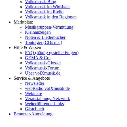
Volksmusik-Blog
Volksmusik im Wirtshaus
Volksmusik im Radio
Volksmusik in den Regionen
Marktplatz
Musikgruppen-Vermittlung
Kleinanzeigen
Noten & Liederbücher
Tonträger (CDs u.a.)
Hilfe & Wissen
FAQ (häufig gestellte Fragen)
GEMA & Co.
Volksmusik-Glossar
Volksmusik-Forum
Über volXmusik.de
Service & Angebote
Newsletter
webRadio volXmusik.de
Webinare
Veranstaltungs-Netzwerk
Weiterführende Links
Gästebuch
Benutzer-Anmeldung