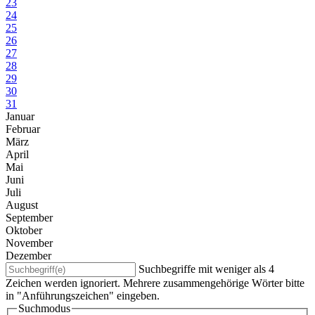
23
24
25
26
27
28
29
30
31
Januar
Februar
März
April
Mai
Juni
Juli
August
September
Oktober
November
Dezember
Suchbegriffe mit weniger als 4
Zeichen werden ignoriert. Mehrere zusammengehörige Wörter bitte
in "Anführungszeichen" eingeben.
Suchmodus