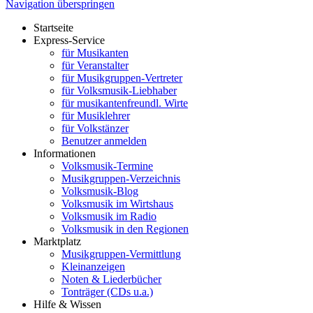
Navigation überspringen
Startseite
Express-Service
für Musikanten
für Veranstalter
für Musikgruppen-Vertreter
für Volksmusik-Liebhaber
für musikantenfreundl. Wirte
für Musiklehrer
für Volkstänzer
Benutzer anmelden
Informationen
Volksmusik-Termine
Musikgruppen-Verzeichnis
Volksmusik-Blog
Volksmusik im Wirtshaus
Volksmusik im Radio
Volksmusik in den Regionen
Marktplatz
Musikgruppen-Vermittlung
Kleinanzeigen
Noten & Liederbücher
Tonträger (CDs u.a.)
Hilfe & Wissen