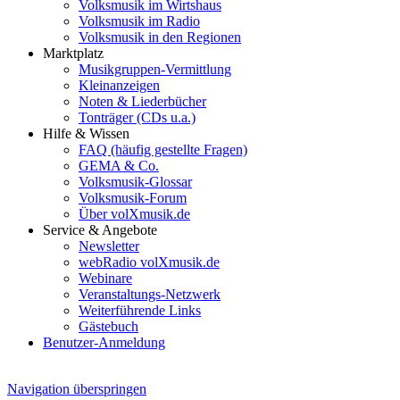
Volksmusik im Wirtshaus
Volksmusik im Radio
Volksmusik in den Regionen
Marktplatz
Musikgruppen-Vermittlung
Kleinanzeigen
Noten & Liederbücher
Tonträger (CDs u.a.)
Hilfe & Wissen
FAQ (häufig gestellte Fragen)
GEMA & Co.
Volksmusik-Glossar
Volksmusik-Forum
Über volXmusik.de
Service & Angebote
Newsletter
webRadio volXmusik.de
Webinare
Veranstaltungs-Netzwerk
Weiterführende Links
Gästebuch
Benutzer-Anmeldung
Navigation überspringen