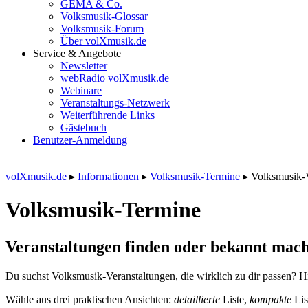
GEMA & Co.
Volksmusik-Glossar
Volksmusik-Forum
Über volXmusik.de
Service & Angebote
Newsletter
webRadio volXmusik.de
Webinare
Veranstaltungs-Netzwerk
Weiterführende Links
Gästebuch
Benutzer-Anmeldung
volXmusik.de
▸
Informationen
▸
Volksmusik-Termine
▸
Volksmusik-
Volksmusik-Termine
Veranstaltungen finden oder bekannt mach
Du suchst Volksmusik-Veranstaltungen, die wirklich zu dir passen? Hi
Wähle aus drei praktischen Ansichten:
detaillierte
Liste,
kompakte
Lis