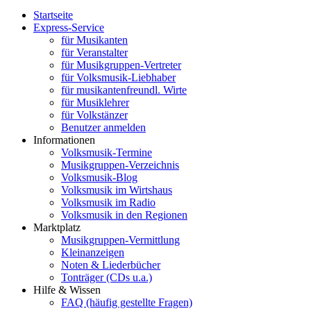
Startseite
Express-Service
für Musikanten
für Veranstalter
für Musikgruppen-Vertreter
für Volksmusik-Liebhaber
für musikantenfreundl. Wirte
für Musiklehrer
für Volkstänzer
Benutzer anmelden
Informationen
Volksmusik-Termine
Musikgruppen-Verzeichnis
Volksmusik-Blog
Volksmusik im Wirtshaus
Volksmusik im Radio
Volksmusik in den Regionen
Marktplatz
Musikgruppen-Vermittlung
Kleinanzeigen
Noten & Liederbücher
Tonträger (CDs u.a.)
Hilfe & Wissen
FAQ (häufig gestellte Fragen)