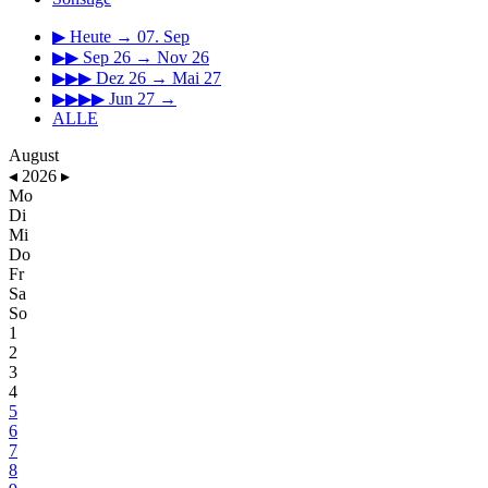
▶
Heute → 07. Sep
▶▶
Sep 26 → Nov 26
▶▶▶
Dez 26 → Mai 27
▶▶▶▶
Jun 27 →
ALLE
August
◂
2026
▸
Mo
Di
Mi
Do
Fr
Sa
So
1
2
3
4
5
6
7
8