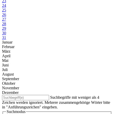
23
24
25
26
27
28
29
30
31
Januar
Februar
März
April
Mai
Juni
Juli
August
September
Oktober
November
Dezember
Suchbegriffe mit weniger als 4
Zeichen werden ignoriert. Mehrere zusammengehörige Wörter bitte
in "Anführungszeichen" eingeben.
Suchmodus