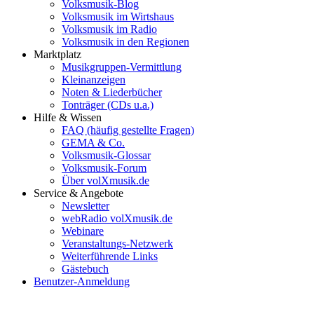
Volksmusik-Blog
Volksmusik im Wirtshaus
Volksmusik im Radio
Volksmusik in den Regionen
Marktplatz
Musikgruppen-Vermittlung
Kleinanzeigen
Noten & Liederbücher
Tonträger (CDs u.a.)
Hilfe & Wissen
FAQ (häufig gestellte Fragen)
GEMA & Co.
Volksmusik-Glossar
Volksmusik-Forum
Über volXmusik.de
Service & Angebote
Newsletter
webRadio volXmusik.de
Webinare
Veranstaltungs-Netzwerk
Weiterführende Links
Gästebuch
Benutzer-Anmeldung