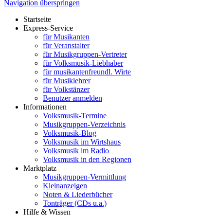
Navigation überspringen
Startseite
Express-Service
für Musikanten
für Veranstalter
für Musikgruppen-Vertreter
für Volksmusik-Liebhaber
für musikantenfreundl. Wirte
für Musiklehrer
für Volkstänzer
Benutzer anmelden
Informationen
Volksmusik-Termine
Musikgruppen-Verzeichnis
Volksmusik-Blog
Volksmusik im Wirtshaus
Volksmusik im Radio
Volksmusik in den Regionen
Marktplatz
Musikgruppen-Vermittlung
Kleinanzeigen
Noten & Liederbücher
Tonträger (CDs u.a.)
Hilfe & Wissen