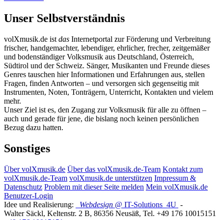
Unser Selbstverständnis
volXmusik.de ist
das
Internetportal zur Förderung und Verbreitung
frischer, handgemachter, lebendiger, ehrlicher, frecher, zeitgemäßer
und bodenständiger Volksmusik aus Deutschland, Österreich,
Südtirol und der Schweiz. Sänger, Musikanten und Freunde dieses
Genres tauschen hier Informationen und Erfahrungen aus, stellen
Fragen, finden Antworten – und versorgen sich gegenseitig mit
Instrumenten, Noten, Tonträgern, Unterricht, Kontakten und vielem
mehr.
Unser Ziel ist es, den Zugang zur Volksmusik für alle zu öffnen –
auch und gerade für jene, die bislang noch keinen persönlichen
Bezug dazu hatten.
Sonstiges
Über volXmusik.de
Über das volXmusik.de-Team
Kontakt zum
volXmusik.de-Team
volXmusik.de unterstützen
Impressum &
Datenschutz
Problem mit dieser Seite melden
Mein volXmusik.de
Benutzer-Login
Idee und Realisierung:
Webdesign
@ IT-Solutions
4U
-
Walter Säckl
,
Keltenstr. 2 B
,
86356
Neusäß
, Tel.
+49 176 10015151