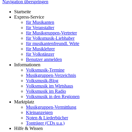
Navigation überspringen
Startseite
Express-Service
für Musikanten
für Veranstalter
für Musikgruppen-Vertreter
für Volksmusik-Liebhaber
für musikantenfreundl. Wirte
für Musiklehrer
für Volkstänzer
Benutzer anmelden
Informationen
Volksmusik-Termine
Musikgruppen-Verzeichnis
Volksmusik-Blog
Volksmusik im Wirtshaus
Volksmusik im Radio
Volksmusik in den Regionen
Marktplatz
Musikgruppen-Vermittlung
Kleinanzeigen
Noten & Liederbücher
Tonträger (CDs u.a.)
Hilfe & Wissen