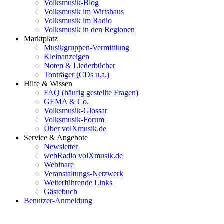
Volksmusik-Blog
Volksmusik im Wirtshaus
Volksmusik im Radio
Volksmusik in den Regionen
Marktplatz
Musikgruppen-Vermittlung
Kleinanzeigen
Noten & Liederbücher
Tonträger (CDs u.a.)
Hilfe & Wissen
FAQ (häufig gestellte Fragen)
GEMA & Co.
Volksmusik-Glossar
Volksmusik-Forum
Über volXmusik.de
Service & Angebote
Newsletter
webRadio volXmusik.de
Webinare
Veranstaltungs-Netzwerk
Weiterführende Links
Gästebuch
Benutzer-Anmeldung