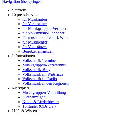
Navigation überspringen
Startseite
Express-Service
für Musikanten
für Veranstalter
für Musikgruppen-Vertreter
für Volksmusik-Liebhaber
für musikantenfreundl. Wirte
für Musiklehrer
für Volkstänzer
Benutzer anmelden
Informationen
Volksmusik-Termine
Musikgruppen-Verzeichnis
Volksmusik-Blog
Volksmusik im Wirtshaus
Volksmusik im Radio
Volksmusik in den Regionen
Marktplatz
Musikgruppen-Vermittlung
Kleinanzeigen
Noten & Liederbücher
Tonträger (CDs u.a.)
Hilfe & Wissen