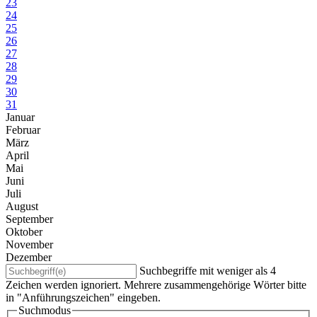
23
24
25
26
27
28
29
30
31
Januar
Februar
März
April
Mai
Juni
Juli
August
September
Oktober
November
Dezember
Suchbegriffe mit weniger als 4
Zeichen werden ignoriert. Mehrere zusammengehörige Wörter bitte
in "Anführungszeichen" eingeben.
Suchmodus