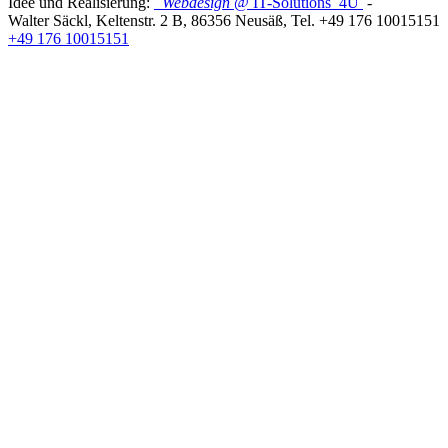
Idee und Realisierung:
Webdesign
@ IT-Solutions
4U
-
Walter Säckl
,
Keltenstr. 2 B
,
86356
Neusäß
, Tel.
+49 176 10015151
+49 176 10015151