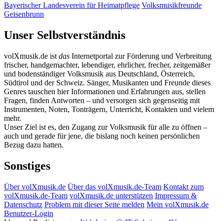
Bayerischer Landesverein für Heimatpflege
Volksmusikfreunde
Geisenbrunn
Unser Selbstverständnis
volXmusik.de ist
das
Internetportal zur Förderung und Verbreitung
frischer, handgemachter, lebendiger, ehrlicher, frecher, zeitgemäßer
und bodenständiger Volksmusik aus Deutschland, Österreich,
Südtirol und der Schweiz. Sänger, Musikanten und Freunde dieses
Genres tauschen hier Informationen und Erfahrungen aus, stellen
Fragen, finden Antworten – und versorgen sich gegenseitig mit
Instrumenten, Noten, Tonträgern, Unterricht, Kontakten und vielem
mehr.
Unser Ziel ist es, den Zugang zur Volksmusik für alle zu öffnen –
auch und gerade für jene, die bislang noch keinen persönlichen
Bezug dazu hatten.
Sonstiges
Über volXmusik.de
Über das volXmusik.de-Team
Kontakt zum
volXmusik.de-Team
volXmusik.de unterstützen
Impressum &
Datenschutz
Problem mit dieser Seite melden
Mein volXmusik.de
Benutzer-Login