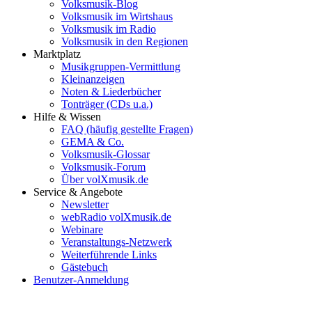
Volksmusik-Blog
Volksmusik im Wirtshaus
Volksmusik im Radio
Volksmusik in den Regionen
Marktplatz
Musikgruppen-Vermittlung
Kleinanzeigen
Noten & Liederbücher
Tonträger (CDs u.a.)
Hilfe & Wissen
FAQ (häufig gestellte Fragen)
GEMA & Co.
Volksmusik-Glossar
Volksmusik-Forum
Über volXmusik.de
Service & Angebote
Newsletter
webRadio volXmusik.de
Webinare
Veranstaltungs-Netzwerk
Weiterführende Links
Gästebuch
Benutzer-Anmeldung