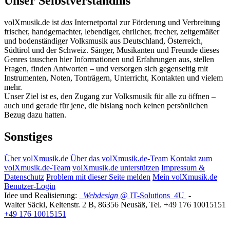
Unser Selbstverständnis
volXmusik.de ist
das
Internetportal zur Förderung und Verbreitung
frischer, handgemachter, lebendiger, ehrlicher, frecher, zeitgemäßer
und bodenständiger Volksmusik aus Deutschland, Österreich,
Südtirol und der Schweiz. Sänger, Musikanten und Freunde dieses
Genres tauschen hier Informationen und Erfahrungen aus, stellen
Fragen, finden Antworten – und versorgen sich gegenseitig mit
Instrumenten, Noten, Tonträgern, Unterricht, Kontakten und vielem
mehr.
Unser Ziel ist es, den Zugang zur Volksmusik für alle zu öffnen –
auch und gerade für jene, die bislang noch keinen persönlichen
Bezug dazu hatten.
Sonstiges
Über volXmusik.de
Über das volXmusik.de-Team
Kontakt zum
volXmusik.de-Team
volXmusik.de unterstützen
Impressum &
Datenschutz
Problem mit dieser Seite melden
Mein volXmusik.de
Benutzer-Login
Idee und Realisierung:
Webdesign
@ IT-Solutions
4U
-
Walter Säckl
,
Keltenstr. 2 B
,
86356
Neusäß
, Tel.
+49 176 10015151
+49 176 10015151