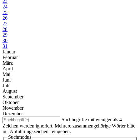
23
24
25
26
27
28
29
30
31
Januar
Februar
März
April
Mai
Juni
Juli
August
September
Oktober
November
Dezember
Suchbegriffe mit weniger als 4
Zeichen werden ignoriert. Mehrere zusammengehörige Wörter bitte
in "Anführungszeichen" eingeben.
Suchmodus