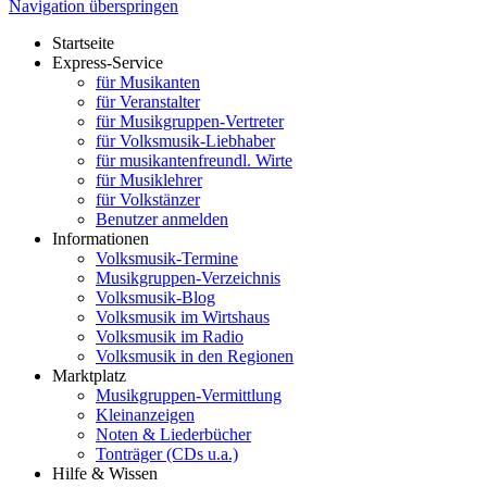
Navigation überspringen
Startseite
Express-Service
für Musikanten
für Veranstalter
für Musikgruppen-Vertreter
für Volksmusik-Liebhaber
für musikantenfreundl. Wirte
für Musiklehrer
für Volkstänzer
Benutzer anmelden
Informationen
Volksmusik-Termine
Musikgruppen-Verzeichnis
Volksmusik-Blog
Volksmusik im Wirtshaus
Volksmusik im Radio
Volksmusik in den Regionen
Marktplatz
Musikgruppen-Vermittlung
Kleinanzeigen
Noten & Liederbücher
Tonträger (CDs u.a.)
Hilfe & Wissen