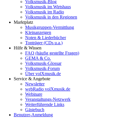
Volksmusik-Blog
Volksmusik im Wirtshaus
Volksmusik im Radio
Volksmusik in den Regionen
Marktplatz
Musikgruppen-Vermittlung
Kleinanzeigen
Noten & Liederbücher
Tonträger (CDs u.a.)
Hilfe & Wissen
FAQ (häufig gestellte Fragen)
GEMA & Co.
Volksmusik-Glossar
Volksmusik-Forum
Über volXmusik.de
Service & Angebote
Newsletter
webRadio volXmusik.de
Webinare
Veranstaltungs-Netzwerk
Weiterführende Links
Gästebuch
Benutzer-Anmeldung