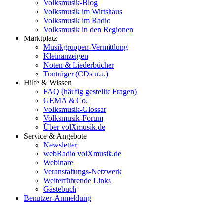
Volksmusik-Blog
Volksmusik im Wirtshaus
Volksmusik im Radio
Volksmusik in den Regionen
Marktplatz
Musikgruppen-Vermittlung
Kleinanzeigen
Noten & Liederbücher
Tonträger (CDs u.a.)
Hilfe & Wissen
FAQ (häufig gestellte Fragen)
GEMA & Co.
Volksmusik-Glossar
Volksmusik-Forum
Über volXmusik.de
Service & Angebote
Newsletter
webRadio volXmusik.de
Webinare
Veranstaltungs-Netzwerk
Weiterführende Links
Gästebuch
Benutzer-Anmeldung