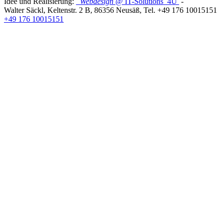
Idee und Realisierung:
Webdesign
@ IT-Solutions
4U
-
Walter Säckl
,
Keltenstr. 2 B
,
86356
Neusäß
, Tel.
+49 176 10015151
+49 176 10015151