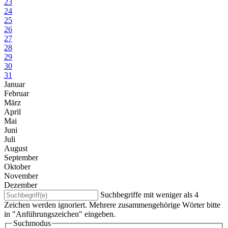
23
24
25
26
27
28
29
30
31
Januar
Februar
März
April
Mai
Juni
Juli
August
September
Oktober
November
Dezember
Suchbegriffe mit weniger als 4
Zeichen werden ignoriert. Mehrere zusammengehörige Wörter bitte
in "Anführungszeichen" eingeben.
Suchmodus