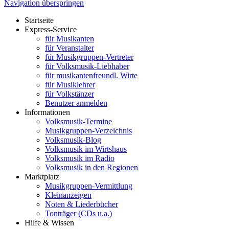
Navigation überspringen
Startseite
Express-Service
für Musikanten
für Veranstalter
für Musikgruppen-Vertreter
für Volksmusik-Liebhaber
für musikantenfreundl. Wirte
für Musiklehrer
für Volkstänzer
Benutzer anmelden
Informationen
Volksmusik-Termine
Musikgruppen-Verzeichnis
Volksmusik-Blog
Volksmusik im Wirtshaus
Volksmusik im Radio
Volksmusik in den Regionen
Marktplatz
Musikgruppen-Vermittlung
Kleinanzeigen
Noten & Liederbücher
Tonträger (CDs u.a.)
Hilfe & Wissen