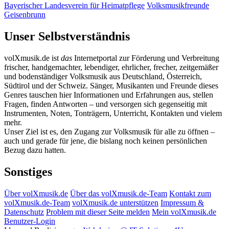
Bayerischer Landesverein für Heimatpflege
Volksmusikfreunde
Geisenbrunn
Unser Selbstverständnis
volXmusik.de ist
das
Internetportal zur Förderung und Verbreitung
frischer, handgemachter, lebendiger, ehrlicher, frecher, zeitgemäßer
und bodenständiger Volksmusik aus Deutschland, Österreich,
Südtirol und der Schweiz. Sänger, Musikanten und Freunde dieses
Genres tauschen hier Informationen und Erfahrungen aus, stellen
Fragen, finden Antworten – und versorgen sich gegenseitig mit
Instrumenten, Noten, Tonträgern, Unterricht, Kontakten und vielem
mehr.
Unser Ziel ist es, den Zugang zur Volksmusik für alle zu öffnen –
auch und gerade für jene, die bislang noch keinen persönlichen
Bezug dazu hatten.
Sonstiges
Über volXmusik.de
Über das volXmusik.de-Team
Kontakt zum
volXmusik.de-Team
volXmusik.de unterstützen
Impressum &
Datenschutz
Problem mit dieser Seite melden
Mein volXmusik.de
Benutzer-Login