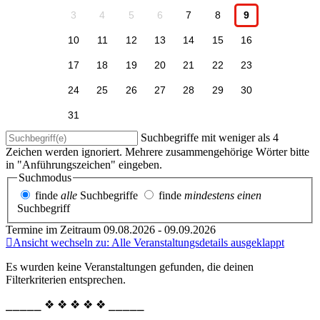
3
4
5
6
7
8
9
10
11
12
13
14
15
16
17
18
19
20
21
22
23
24
25
26
27
28
29
30
31
Suchbegriffe mit weniger als 4
Zeichen werden ignoriert. Mehrere zusammengehörige Wörter bitte
in "Anführungszeichen" eingeben.
Suchmodus
finde
alle
Suchbegriffe
finde
mindestens einen
Suchbegriff
Termine im Zeitraum 09.08.2026 - 09.09.2026
Ansicht wechseln zu: Alle Veranstaltungsdetails ausgeklappt
Es wurden keine Veranstaltungen gefunden, die deinen
Filterkriterien entsprechen.
⎯⎯⎯⎯⎯ ❖ ❖ ❖ ❖ ❖ ⎯⎯⎯⎯⎯