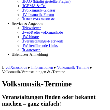
FAQ (häufig gestellte Fragen)
GEMA & Co.
Volksmusik-Glossar
Volksmusik-Forum
Über volXmusik.de
Service & Angebote
Newsletter
webRadio volXmusik.de
Webinare
Veranstaltungs-Netzwerk
Weiterführende Links
Gästebuch
Benutzer-Anmeldung
volXmusik.de
▸
Informationen
▸
Volksmusik-Termine
▸
Volksmusik-Veranstaltungen & -Termine
Volksmusik-Termine
Veranstaltungen finden oder bekannt
machen – ganz einfach!