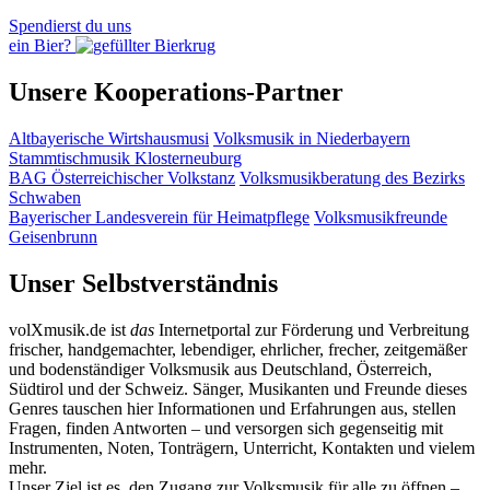
Spendierst du uns
ein Bier?
Unsere Kooperations-Partner
Altbayerische Wirtshausmusi
Volksmusik in Niederbayern
Stammtischmusik Klosterneuburg
BAG Österreichischer Volkstanz
Volksmusikberatung des Bezirks
Schwaben
Bayerischer Landesverein für Heimatpflege
Volksmusikfreunde
Geisenbrunn
Unser Selbstverständnis
volXmusik.de ist
das
Internetportal zur Förderung und Verbreitung
frischer, handgemachter, lebendiger, ehrlicher, frecher, zeitgemäßer
und bodenständiger Volksmusik aus Deutschland, Österreich,
Südtirol und der Schweiz. Sänger, Musikanten und Freunde dieses
Genres tauschen hier Informationen und Erfahrungen aus, stellen
Fragen, finden Antworten – und versorgen sich gegenseitig mit
Instrumenten, Noten, Tonträgern, Unterricht, Kontakten und vielem
mehr.
Unser Ziel ist es, den Zugang zur Volksmusik für alle zu öffnen –