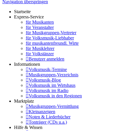
Navigation überspringen
Startseite
Express-Service
für Musikanten
für Veranstalter
für Musikgruppen-Vertreter
für Volksmusik-Liebhaber
für musikantenfreundl. Wirte
für Musiklehrer
für Volkstänzer
Benutzer anmelden
Informationen
Volksmusik-Termine
Musikgruppen-Verzeichnis
Volksmusik-Blog
Volksmusik im Wirtshaus
Volksmusik im Radio
Volksmusik in den Regionen
Marktplatz
Musikgruppen-Vermittlung
Kleinanzeigen
Noten & Liederbücher
Tonträger (CDs u.a.)
Hilfe & Wissen