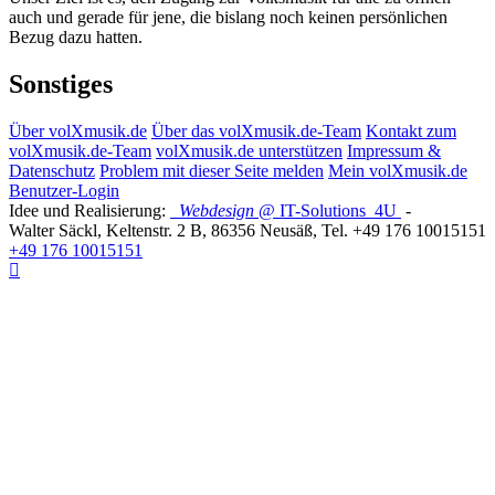
auch und gerade für jene, die bislang noch keinen persönlichen
Bezug dazu hatten.
Sonstiges
Über volXmusik.de
Über das volXmusik.de-Team
Kontakt zum
volXmusik.de-Team
volXmusik.de unterstützen
Impressum &
Datenschutz
Problem mit dieser Seite melden
Mein volXmusik.de
Benutzer-Login
Idee und Realisierung:
Webdesign
@ IT-Solutions
4U
-
Walter Säckl
,
Keltenstr. 2 B
,
86356
Neusäß
, Tel.
+49 176 10015151
+49 176 10015151