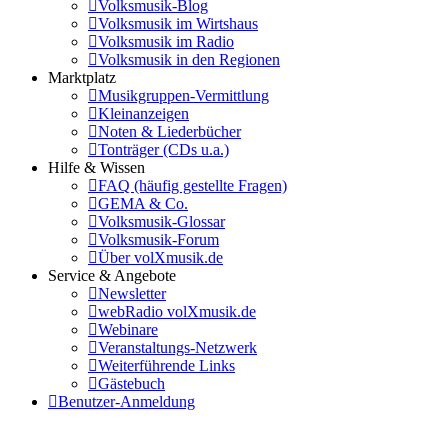
Volksmusik-Blog
Volksmusik im Wirtshaus
Volksmusik im Radio
Volksmusik in den Regionen
Marktplatz
Musikgruppen-Vermittlung
Kleinanzeigen
Noten & Liederbücher
Tonträger (CDs u.a.)
Hilfe & Wissen
FAQ (häufig gestellte Fragen)
GEMA & Co.
Volksmusik-Glossar
Volksmusik-Forum
Über volXmusik.de
Service & Angebote
Newsletter
webRadio volXmusik.de
Webinare
Veranstaltungs-Netzwerk
Weiterführende Links
Gästebuch
Benutzer-Anmeldung