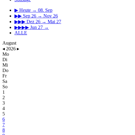
▶
Heute → 08. Sep
▶▶
Sep 26 → Nov 26
▶▶▶
Dez 26 → Mai 27
▶▶▶▶
Jun 27 →
ALLE
August
◂
2026
▸
Mo
Di
Mi
Do
Fr
Sa
So
1
2
3
4
5
6
7
8