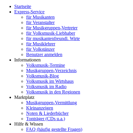
Startseite
Express-Service
für Musikanten
für Veranstalter
für Musikgruppen-Vertreter
für Volksmusik-Liebhaber
für musikantenfreundl. Wirte
für Musiklehrer
für Volkstänzer
Benutzer anmelden
Informationen
Volksmusik-Termine
Musikgruppen-Verzeichnis
Volksmusik-Blog
Volksmusik im Wirtshaus
Volksmusik im Radio
Volksmusik in den Regionen
Marktplatz
Musikgruppen-Vermittlung
Kleinanzeigen
Noten & Liederbücher
Tonträger (CDs u.a.)
Hilfe & Wissen
FAQ (häufig gestellte Fragen)