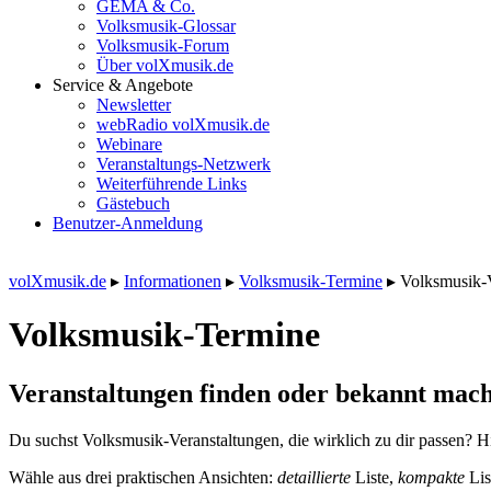
GEMA & Co.
Volksmusik-Glossar
Volksmusik-Forum
Über volXmusik.de
Service & Angebote
Newsletter
webRadio volXmusik.de
Webinare
Veranstaltungs-Netzwerk
Weiterführende Links
Gästebuch
Benutzer-Anmeldung
volXmusik.de
▸
Informationen
▸
Volksmusik-Termine
▸
Volksmusik-
Volksmusik-Termine
Veranstaltungen finden oder bekannt mach
Du suchst Volksmusik-Veranstaltungen, die wirklich zu dir passen? Hi
Wähle aus drei praktischen Ansichten:
detaillierte
Liste,
kompakte
Lis