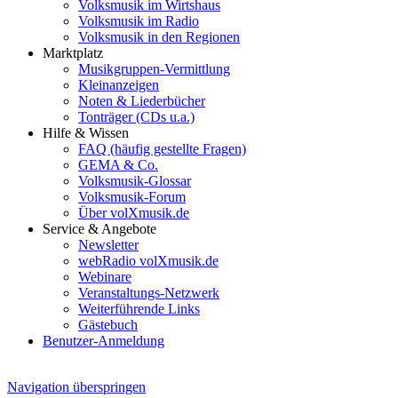
Volksmusik im Wirtshaus
Volksmusik im Radio
Volksmusik in den Regionen
Marktplatz
Musikgruppen-Vermittlung
Kleinanzeigen
Noten & Liederbücher
Tonträger (CDs u.a.)
Hilfe & Wissen
FAQ (häufig gestellte Fragen)
GEMA & Co.
Volksmusik-Glossar
Volksmusik-Forum
Über volXmusik.de
Service & Angebote
Newsletter
webRadio volXmusik.de
Webinare
Veranstaltungs-Netzwerk
Weiterführende Links
Gästebuch
Benutzer-Anmeldung
Navigation überspringen