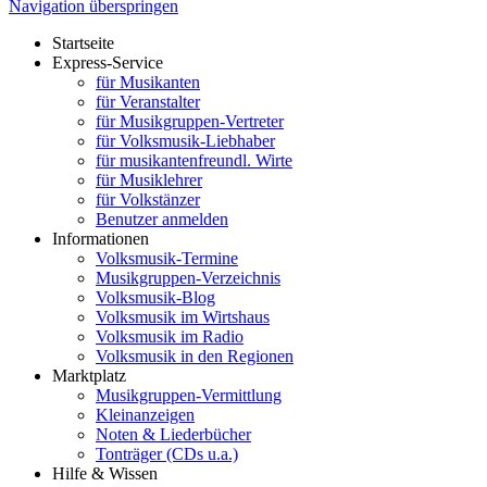
Navigation überspringen
Startseite
Express-Service
für Musikanten
für Veranstalter
für Musikgruppen-Vertreter
für Volksmusik-Liebhaber
für musikantenfreundl. Wirte
für Musiklehrer
für Volkstänzer
Benutzer anmelden
Informationen
Volksmusik-Termine
Musikgruppen-Verzeichnis
Volksmusik-Blog
Volksmusik im Wirtshaus
Volksmusik im Radio
Volksmusik in den Regionen
Marktplatz
Musikgruppen-Vermittlung
Kleinanzeigen
Noten & Liederbücher
Tonträger (CDs u.a.)
Hilfe & Wissen