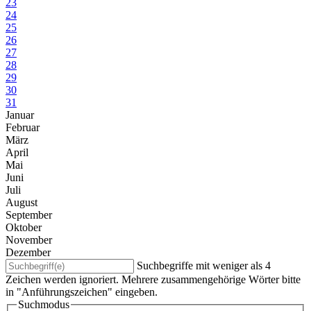
23
24
25
26
27
28
29
30
31
Januar
Februar
März
April
Mai
Juni
Juli
August
September
Oktober
November
Dezember
Suchbegriffe mit weniger als 4
Zeichen werden ignoriert. Mehrere zusammengehörige Wörter bitte
in "Anführungszeichen" eingeben.
Suchmodus