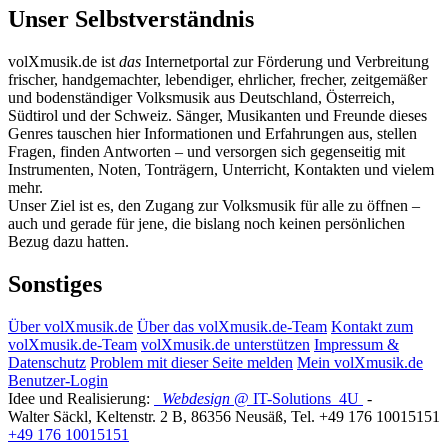
Unser Selbstverständnis
volXmusik.de ist
das
Internetportal zur Förderung und Verbreitung
frischer, handgemachter, lebendiger, ehrlicher, frecher, zeitgemäßer
und bodenständiger Volksmusik aus Deutschland, Österreich,
Südtirol und der Schweiz. Sänger, Musikanten und Freunde dieses
Genres tauschen hier Informationen und Erfahrungen aus, stellen
Fragen, finden Antworten – und versorgen sich gegenseitig mit
Instrumenten, Noten, Tonträgern, Unterricht, Kontakten und vielem
mehr.
Unser Ziel ist es, den Zugang zur Volksmusik für alle zu öffnen –
auch und gerade für jene, die bislang noch keinen persönlichen
Bezug dazu hatten.
Sonstiges
Über volXmusik.de
Über das volXmusik.de-Team
Kontakt zum
volXmusik.de-Team
volXmusik.de unterstützen
Impressum &
Datenschutz
Problem mit dieser Seite melden
Mein volXmusik.de
Benutzer-Login
Idee und Realisierung:
Webdesign
@ IT-Solutions
4U
-
Walter Säckl
,
Keltenstr. 2 B
,
86356
Neusäß
, Tel.
+49 176 10015151
+49 176 10015151