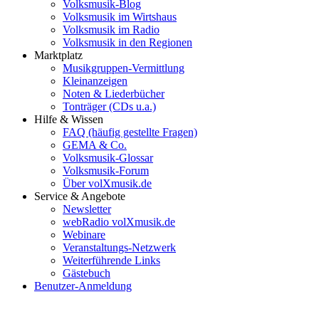
Volksmusik-Blog
Volksmusik im Wirtshaus
Volksmusik im Radio
Volksmusik in den Regionen
Marktplatz
Musikgruppen-Vermittlung
Kleinanzeigen
Noten & Liederbücher
Tonträger (CDs u.a.)
Hilfe & Wissen
FAQ (häufig gestellte Fragen)
GEMA & Co.
Volksmusik-Glossar
Volksmusik-Forum
Über volXmusik.de
Service & Angebote
Newsletter
webRadio volXmusik.de
Webinare
Veranstaltungs-Netzwerk
Weiterführende Links
Gästebuch
Benutzer-Anmeldung