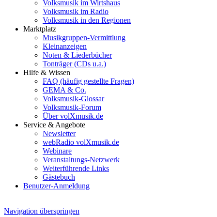
Volksmusik im Wirtshaus
Volksmusik im Radio
Volksmusik in den Regionen
Marktplatz
Musikgruppen-Vermittlung
Kleinanzeigen
Noten & Liederbücher
Tonträger (CDs u.a.)
Hilfe & Wissen
FAQ (häufig gestellte Fragen)
GEMA & Co.
Volksmusik-Glossar
Volksmusik-Forum
Über volXmusik.de
Service & Angebote
Newsletter
webRadio volXmusik.de
Webinare
Veranstaltungs-Netzwerk
Weiterführende Links
Gästebuch
Benutzer-Anmeldung
Navigation überspringen