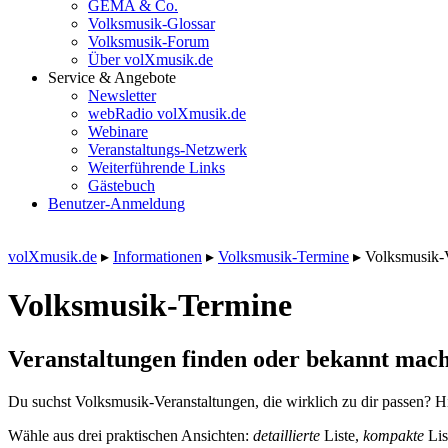
GEMA & Co.
Volksmusik-Glossar
Volksmusik-Forum
Über volXmusik.de
Service & Angebote
Newsletter
webRadio volXmusik.de
Webinare
Veranstaltungs-Netzwerk
Weiterführende Links
Gästebuch
Benutzer-Anmeldung
volXmusik.de
▸
Informationen
▸
Volksmusik-Termine
▸
Volksmusik-
Volksmusik-Termine
Veranstaltungen finden oder bekannt mach
Du suchst Volksmusik-Veranstaltungen, die wirklich zu dir passen? Hi
Wähle aus drei praktischen Ansichten:
detaillierte
Liste,
kompakte
Lis