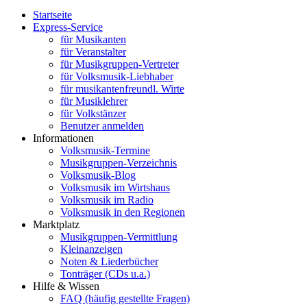
Startseite
Express-Service
für Musikanten
für Veranstalter
für Musikgruppen-Vertreter
für Volksmusik-Liebhaber
für musikantenfreundl. Wirte
für Musiklehrer
für Volkstänzer
Benutzer anmelden
Informationen
Volksmusik-Termine
Musikgruppen-Verzeichnis
Volksmusik-Blog
Volksmusik im Wirtshaus
Volksmusik im Radio
Volksmusik in den Regionen
Marktplatz
Musikgruppen-Vermittlung
Kleinanzeigen
Noten & Liederbücher
Tonträger (CDs u.a.)
Hilfe & Wissen
FAQ (häufig gestellte Fragen)