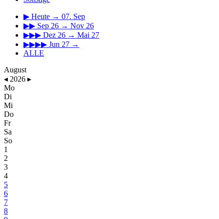
▶
Heute → 07. Sep
▶▶
Sep 26 → Nov 26
▶▶▶
Dez 26 → Mai 27
▶▶▶▶
Jun 27 →
ALLE
August
◂
2026
▸
Mo
Di
Mi
Do
Fr
Sa
So
1
2
3
4
5
6
7
8